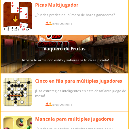
Picas Multijugador
¿Puedes predecir el número de bazas ganadoras?
Jugadores Online: 1
Cinco en fila para múltiples jugadores
¡Usa estrategias inteligentes en este desafiante juego de
mesa!
Jugadores Online: 1
Mancala para múltiples jugadores
¿Puedes reunir todas las piedras preciosas en tu