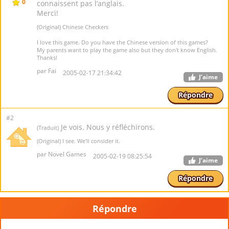
0
connaissent pas l’anglais.
Merci!
(Original) Chinese Checkers
I love this game. Do you have the Chinese version of this games?
My parents want to play the game also but they don't know English.
Thanks!
par Fai
2005-02-17 21:34:42
J’aime
Répondre
#2
Je vois. Nous y réfléchirons.
(Traduit)
(Original) I see. We'll consider it.
par Novel Games
2005-02-19 08:25:54
J’aime
Répondre
Répondre