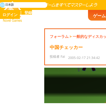
検
日本語
索
人類の歴史に存在するゲームをすべてマスターしよう
登録
ログイン
ゲーム
Novel Games
フォーラム
>
一般的なディスカ
中国チェッカー
投稿者 Fai
2005-02-17 21:34:42