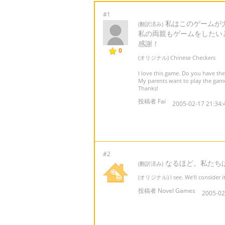
#1
私はこのゲームが大
(翻訳済み)
私の両親もゲームをしたい
感謝！
0
(オリジナル) Chinese Checkers
I love this game. Do you have the
My parents want to play the game
Thanks!
投稿者 Fai
2005-02-17 21:34:
#2
なるほど。私たち
(翻訳済み)
(オリジナル) I see. We'll consider it
投稿者 Novel Games
2005-02