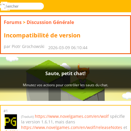
rechercher
Menu
Novel
Connectez-
Games
vous
Forums
>
Discussion Générale
Incompatibilité de version
par Piotr Grochowski
2026-03-09 06:10:44
#1
https://www.novelgames.com/en/wolf
spécifie
(Traduit)
la version 1.6.11, mais dans
https://www.novelgames.com/en/wolf/releaseNotes
et