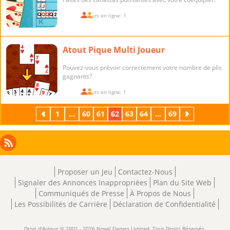
Joueurs en ligne: 1
Atout Pique Multi Joueur
Pouvez-vous prévoir correctement votre nombre de plis
gagnants?
Joueurs en ligne: 1
Précédent
1
...
60
61
62
63
64
...
69
Suivant
Facebook
Instagram
X
RSS
LinkedIn
Proposer un Jeu
Contactez-Nous
Signaler des Annonces Inappropriées
Plan du Site Web
Communiqués de Presse
À Propos de Nous
Les Possibilités de Carrière
Déclaration de Confidentialité
Droit d'Auteur © 2001 - 2026 Novel Games Limited. Tous Droits Réservés.