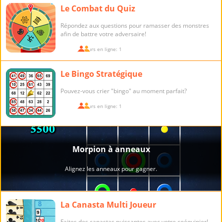
Le Combat du Quiz
Répondez aux questions pour ramasser des monstres
afin de battre votre adversaire!
Joueurs en ligne: 1
Le Bingo Stratégique
Pouvez-vous crier "bingo" au moment parfait?
Joueurs en ligne: 1
La Canasta Multi Joueur
Faites des canastas puissantes avec votre coéquipier!