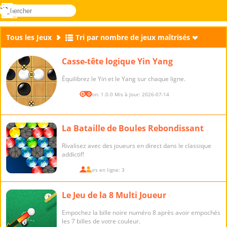
rechercher
Menu
Novel
Connectez-
Games
vous
Tous les Jeux
Tri par nombre de jeux maîtrisés
Casse-tête logique Yin Yang
Équilibrez le Yin et le Yang sur chaque ligne.
Version: 1.0.0 Mis à Jour: 2026-07-14
La Bataille de Boules Rebondissant
Rivalisez avec des joueurs en direct dans le classique
addictif!
Joueurs en ligne: 3
Le Jeu de la 8 Multi Joueur
Empochez la bille noire numéro 8 après avoir empochés
les 7 billes de votre couleur.