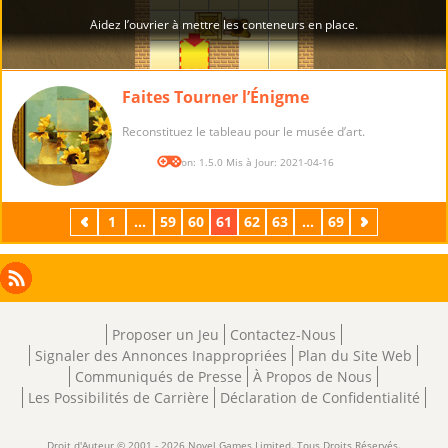
Faites Tourner l’Énigme
Reconstituez le tableau pour le musée d’art.
Version: 1.5.0 Mis à Jour: 2021-04-16
Précédent
1
...
59
60
61
62
63
...
69
Suivant
Facebook
Instagram
X
RSS
LinkedIn
Proposer un Jeu
Contactez-Nous
Signaler des Annonces Inappropriées
Plan du Site Web
Communiqués de Presse
À Propos de Nous
Les Possibilités de Carrière
Déclaration de Confidentialité
Droit d'Auteur © 2001 - 2026 Novel Games Limited. Tous Droits Réservés.