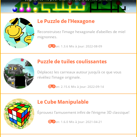
Le Puzzle de l’Hexagone
Reconstruisez l’image hexagonale d’abeilles de miel
mignonnes.
Version: 1.3.6 Mis à Jour: 2022-08-09
Puzzle de tuiles coulissantes
Déplacez les carreaux autour jusqu’à ce que vous
révéliez l’image originale.
Version: 2.15.6 Mis à Jour: 2022-09-14
Le Cube Manipulable
Éprouvez l’amusement infini de l’énigme 3D classique!
Version: 1.6.0 Mis à Jour: 2021-04-21