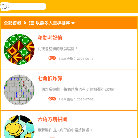
搜
尋
功
樂和遊
登入
能
戲
全部遊戲
以最多人掌握排序
表
移動考記憶
別被會旋轉的紙牌騙倒！
版本： 1.5.0 更新： 2021-06-16
七角拆炸彈
一個炸彈遊戲，每個磚塊也有 7 個相鄰的磚塊的。
版本： 1.0.0 更新： 2020-07-03
六角方塊拼圖
重新製作出六角形的小蜜蜂圖畫。