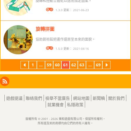
旋轉和扭動立體蛇以造出指定圖案。
版本： 1.3.0 更新： 2021-06-23
旋轉拼圖
協助藝術館把畫作還原至本來的面貌。
版本： 1.5.0 更新： 2021-04-16
1
...
59
60
61
62
63
...
69
上
下
一
一
頁
頁
Facebook
Instagram
X
RSS
LinkedIn
遊戲提議
聯絡我們
檢舉不當廣告
網站地圖
新聞稿
關於我們
就業機會
私隱政策
版權所有 © 2001 - 2026 樂和遊戲有限公司。保留所有權利。
所有提及到的商標均由它們的持有人擁有。