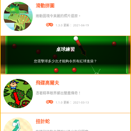
滑動拼圖
捲動圖塊令美麗的照片還原。
版本： 1.3.0 更新： 2021-04-19
飛碟高爾夫
憑著精準眼界擲出雙鷹傳奇！
版本： 1.1.0 更新： 2021-03-13
扭計蛇