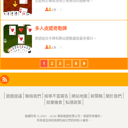
您能夠正確猜測自己會勝出的圈數嗎？
在線玩家： 1
多人皮諾奇勒牌
透過組合手牌和勝出圈數贏取最多積分。
在線玩家： 1
1
2
3
...
8
下
一
頁
Facebook
Instagram
X
RSS
LinkedIn
遊戲提議
聯絡我們
檢舉不當廣告
網站地圖
新聞稿
關於我們
就業機會
私隱政策
版權所有 © 2001 - 2026 樂和遊戲有限公司。保留所有權利。
所有提及到的商標均由它們的持有人擁有。