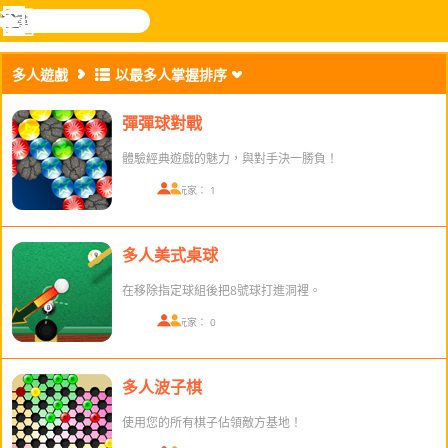
搜
尋
功
樂和遊
登入
能
戲
多人遊戲
以最多人掌握排序
表
彈彈球對戰
體驗經典遊戲的魅力，與對手決一勝負！
在線玩家： 1
多人美式桌球
在移除指定球組後把8號球打進洞裡。
在線玩家： 0
多人波子棋
使用您的所有棋子佔領敵方基地！