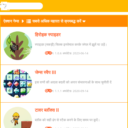
खोजे
मेनू
Novel
लॉग
Games
इन
ऐक्शन गेम्स
सबसे अधिक महारत से क्रमबद्ध करें
हिरोइक स्पाइडर
स्पाइडर (मकड़ी) सिल्क इस्तेमाल करके जंगल में झूलें या उड़ें।
संस्करण: 1.0.6 अपडेटेडः 2023-06-14
जेम्स स्वैप III
इस रत्नों की अदला बदली को अपार संभावनाओं के साथ चुनौती दें
संस्करण: 1.1.1 अपडेटेडः 2020-09-14
टावर ब्लॉक्स II
ब्लॉक को सही ढंग से स्टैक करने के लिए समय पर कूदें।