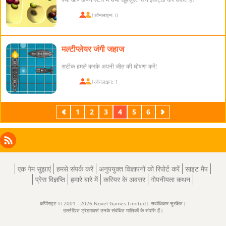
खिलाड़ी ऑनलाइन: 0
मल्टीप्लेयर जंगी जहाज
सटीक हमले करके अपनी जीत की घोषणा करें!
खिलाड़ी ऑनलाइन: 1
पिछला
1
2
3
4
5
6
अगला
Facebook
Instagram
X
RSS
LinkedIn
एक गेम सुझाएं
हमसे संपर्क करें
अनुपयुक्त विज्ञापनों को रिपोर्ट करें
साइट मैप
प्रेस विज्ञप्ति
हमारे बारे में
करियर के अवसर
गोपनीयता कथन
कॉपीराइट © 2001 - 2026 Novel Games Limited। सर्वाधिकार सुरक्षित।
उल्लेखित ट्रेडमार्क्स उनके संबंधित मालिकों के संपत्ति हैं।