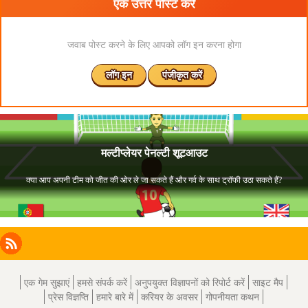
एक उत्तर पोस्ट करें
जवाब पोस्ट करने के लिए आपको लॉग इन करना होगा
लॉग इन
पंजीकृत करें
Facebook
Instagram
X
RSS
LinkedIn
एक गेम सुझाएं
हमसे संपर्क करें
अनुपयुक्त विज्ञापनों को रिपोर्ट करें
साइट मैप
प्रेस विज्ञप्ति
हमारे बारे में
करियर के अवसर
गोपनीयता कथन