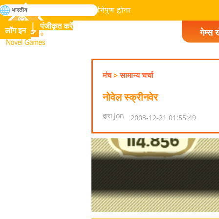
खोजे
भारतीय
मानव इतिहास में सभी गेम में निपुण होना
पंजीकृत करें
लॉग इन
गेम्स ख
Novel Games
मंच
>
सामान्य चर्चा
नोवेल स्क्रीनवेर
द्वारा jon
2003-12-21 01:55:49