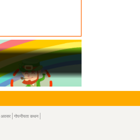
े अवसर
गोपनीयता कथन