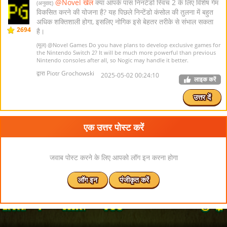
@Novel खेल
क्या आपके पास निनटेंडो स्विच 2 के लिए विशेष गेम
(अनुवाद)
विकसित करने की योजना है? यह पिछले निन्टेंडो कंसोल की तुलना में बहुत
अधिक शक्तिशाली होगा, इसलिए नोगिक इसे बेहतर तरीके से संभाल सकता
2694
है।
(मूल)
@Novel Games
Do you have plans to develop exclusive games for
the Nintendo Switch 2? It will be much more powerful than previous
Nintendo consoles after all, so Nogic may handle it better.
द्वारा Piotr Grochowski
2025-05-02 00:24:10
लाइक करें
उत्तर दें
एक उत्तर पोस्ट करें
जवाब पोस्ट करने के लिए आपको लॉग इन करना होगा
लॉग इन
पंजीकृत करें