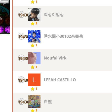
1
희성이일상
19430
3
秀水國小30102余書岳
19430
1
Noufal Virk
19430
1
LEEAH CASTILLO
19430
1
白熊
19430
3