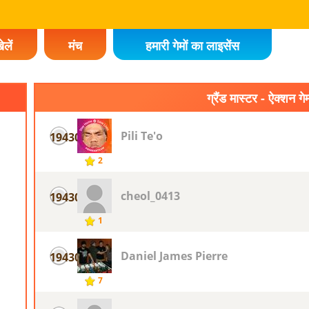
ेलें
मंच
हमारी गेमों का लाइसेंस
ग्रैंड मास्टर - ऐक्शन गेम
Pili Te'o
19430
2
cheol_0413
19430
1
Daniel James Pierre
19430
7