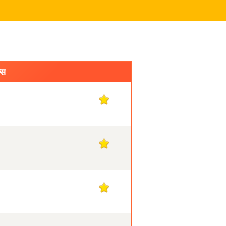
्स
1
1
1