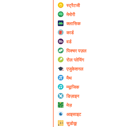
स्ट्रैटजी
मेमोरी
क्लासिक
कार्ड
वर्ड
पिक्चर पज़ल
रोल प्ले‍यिंग
एजुकेशनल
मैथ
म्यूाजिक
डिज़ाइन
मेज़
आइसाइट
सुडोकू