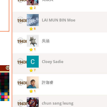
2
LAI MUN BIN Moe
19430
6
吳涵
19430
1
Cloey Sadie
19430
7
許迦睿
19430
1
chun sang leung
19430