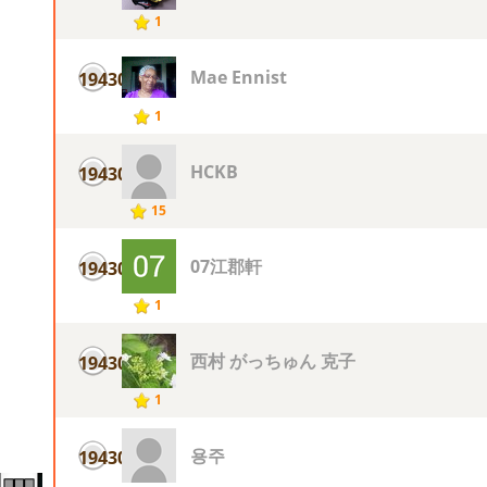
1
Mae Ennist
19430
1
HCKB
19430
15
07江郡軒
19430
1
西村 がっちゅん 克子
19430
1
용주
19430