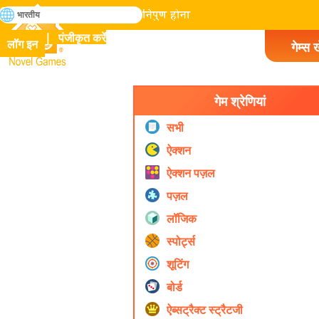
खोजे
भारतीय
मानव इतिहास में सभी गेम में निपुण होना
पंजीकृत करें
लॉग इन
गेम्स ख
Novel Games
गेम श्रेणियां
सभी
ऐक्शन
ऐक्शन पज़ल
पज़ल
लॉजिक
स्पोर्ट्स
शूटिंग
बोर्ड
ऐब्सट्रैक्ट स्ट्रैटजी