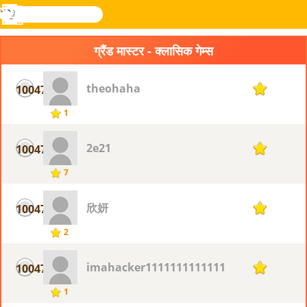
खोजे
मेनू
Novel
लॉग
Games
इन
ग्रैंड मास्टर - क्लासिक गेम्स
theohaha
10047
1
1
2e21
10047
1
7
欣妍
10047
1
2
imahacker11111111111111111111111111
10047
1
1