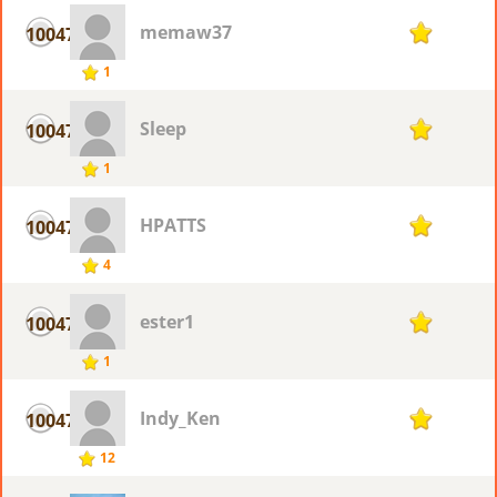
memaw37
10047
1
1
Sleep
10047
1
1
HPATTS
10047
1
4
ester1
10047
1
1
Indy_Ken
10047
1
12