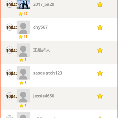
2017_6a29
10047
1
12
chy567
10047
1
11
正義超人
10047
1
1
sasquatch123
10047
1
1
Jessie4650
10047
1
1