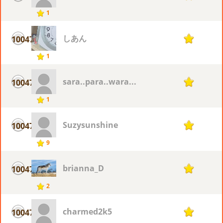
1
しあん
10047
1
1
sara..para..wara...
10047
1
1
Suzysunshine
10047
1
9
brianna_D
10047
1
2
charmed2k5
10047
1