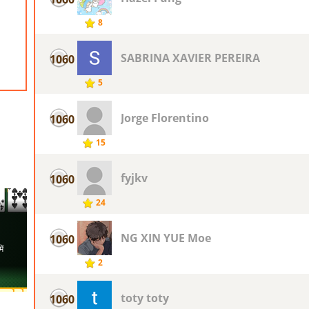
8
SABRINA XAVIER PEREIRA
1060
5
Jorge Florentino
1060
15
fyjkv
1060
24
NG XIN YUE Moe
1060
2
toty toty
1060