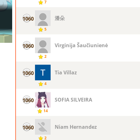
7
潘朵
1060
5
Virginija Šaučiunienė
1060
2
Tia Villaz
1060
4
SOFIA SILVEIRA
1060
14
Niam Hernandez
1060
2