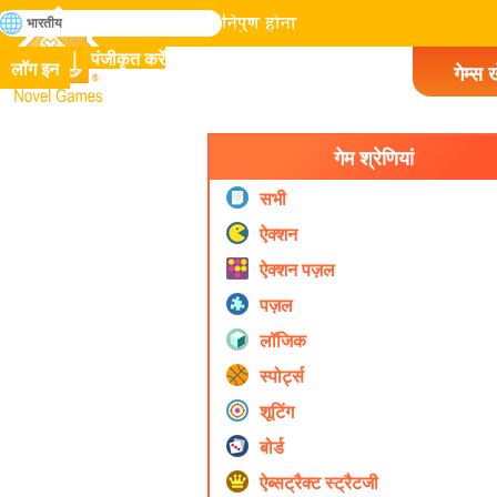
खोजे
भारतीय
मानव इतिहास में सभी गेम में निपुण होना
पंजीकृत करें
लॉग इन
गेम्स ख
Novel Games
गेम श्रेणियां
सभी
ऐक्शन
ऐक्शन पज़ल
पज़ल
लॉजिक
स्पोर्ट्स
शूटिंग
बोर्ड
ऐब्सट्रैक्ट स्ट्रैटजी