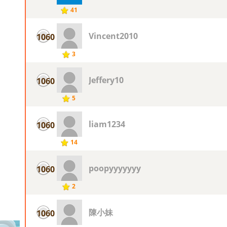
41
Vincent2010
1060
3
Jeffery10
1060
5
liam1234
1060
14
poopyyyyyyy
1060
2
陳小妹
1060