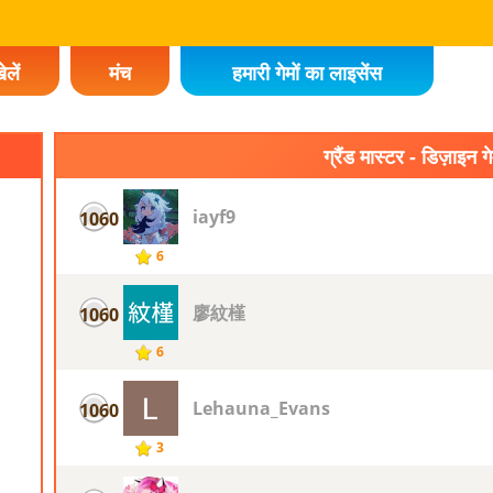
ेलें
मंच
हमारी गेमों का लाइसेंस
ग्रैंड मास्टर - डिज़ाइन गे
iayf9
1060
6
廖紋槿
1060
6
Lehauna_Evans
1060
3