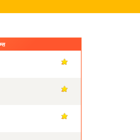
म्स
2
2
2