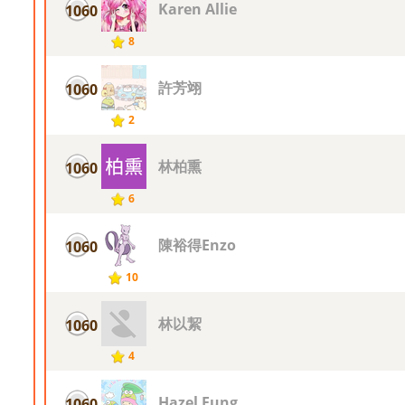
Karen Allie
1060
8
許芳翊
1060
2
林柏熏
1060
6
陳裕得Enzo
1060
10
林以絜
1060
4
Hazel Fung
1060