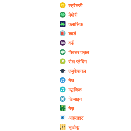
स्ट्रैटजी
मेमोरी
क्लासिक
कार्ड
वर्ड
पिक्चर पज़ल
रोल प्ले‍यिंग
एजुकेशनल
मैथ
म्यूाजिक
डिज़ाइन
मेज़
आइसाइट
सुडोकू