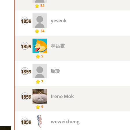
52
yeseok
1859
24
林岳霆
1859
5
璇璇
1859
7
Irene Mok
1859
9
weweicheng
1859