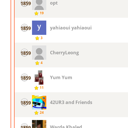
opt
1859
19
yahiaoui yahiaoui
1859
3
CherryLeong
1859
4
Yum Yum
1859
11
42UR3 and Friends
1859
24
Warda Khaled
1859