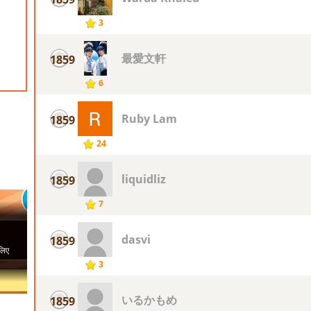
3
最愛文軒
1859
6
Ruby Lam
1859
24
liquidliz
1859
7
dasvi
1859
3
いるかもめ
1859