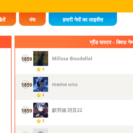
ेलें
मंच
हमारी गेमों का लाइसेंस
ग्रैंड मास्टर - क्विज़ गेम
Milissa Boudellal
1859
3
meme unu
1859
3
默羽涵 玥亘22
1859
3