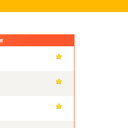
्स
3
3
3