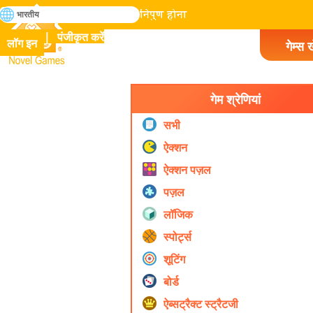
खोजे
भारतीय
मानव इतिहास में सभी गेम में निपुण होना
पंजीकृत करें
लॉग इन
गेम्स ख
Novel Games
गेम श्रेणियां
सभी
ऐक्शन
ऐक्शन पज़ल
पज़ल
लॉजिक
स्पोर्ट्स
शूटिंग
बोर्ड
ऐब्सट्रैक्ट स्ट्रैटजी