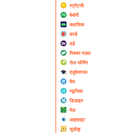
स्ट्रैटजी
मेमोरी
क्लासिक
कार्ड
वर्ड
पिक्चर पज़ल
रोल प्ले‍यिंग
एजुकेशनल
मैथ
म्यूाजिक
डिज़ाइन
मेज़
आइसाइट
सुडोकू