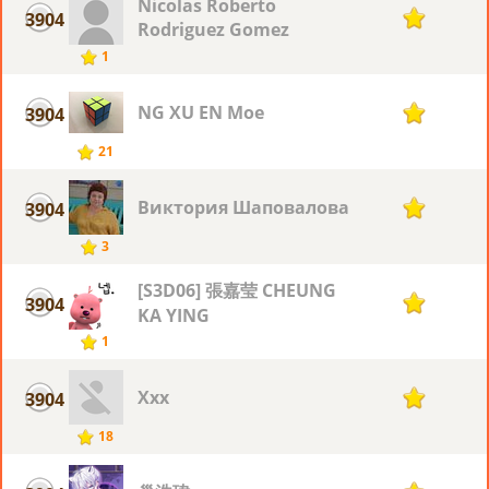
Nicolas Roberto
3904
1
Rodriguez Gomez
1
NG XU EN Moe
3904
1
21
Виктория Шаповалова
3904
1
3
[S3D06] 張嘉莹 CHEUNG
3904
1
KA YING
1
Xxx
3904
1
18