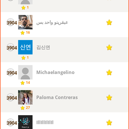
1
عبقرينو واحد بس
3904
1
16
김신연
3904
1
1
Michaelangelino
3904
1
14
Paloma Contreras
3904
1
27
IllIllIlIlIl
3904
1