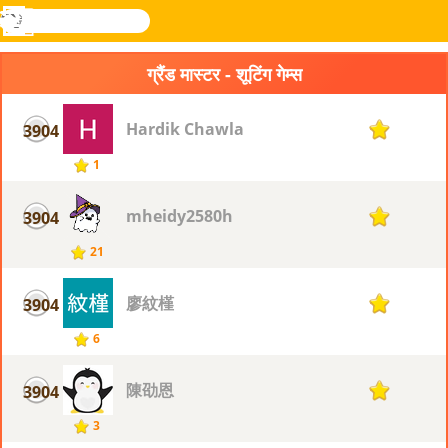
खोजे
मेनू
Novel
लॉग
Games
इन
ग्रैंड मास्टर - शूटिंग गेम्स
Hardik Chawla
3904
1
1
mheidy2580h
3904
1
21
廖紋槿
3904
1
6
陳劭恩
3904
1
3