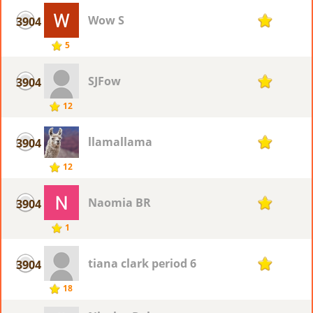
Wow S
3904
1
5
SJFow
3904
1
12
llamallama
3904
1
12
Naomia BR
3904
1
1
tiana clark period 6
3904
1
18