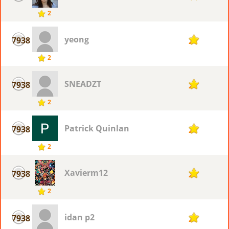
2
yeong
7938
2
2
SNEADZT
7938
2
2
Patrick Quinlan
7938
2
2
Xavierm12
7938
2
2
idan p2
7938
2