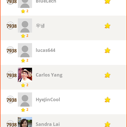
BlueLech
7938
2
2
우냉
7938
2
2
lucas644
7938
2
2
Carlos Yang
7938
2
2
HyeJinCool
7938
2
2
Sandra Lai
7938
2