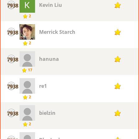
Kevin Liu
7938
2
2
Merrick Starch
7938
2
2
hanuna
7938
2
17
re1
7938
2
2
bielzin
7938
2
2