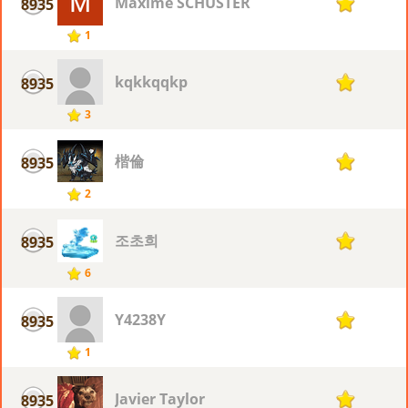
Maxime SCHUSTER
8935
1
1
kqkkqqkp
8935
1
3
楷倫
8935
1
2
조초희
8935
1
6
Y4238Y
8935
1
1
Javier Taylor
8935
1