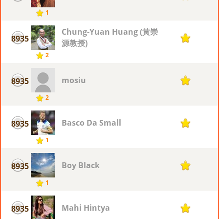
1
Chung-Yuan Huang (黃崇
8935
1
源教授)
2
mosiu
8935
1
2
Basco Da Small
8935
1
1
Boy Black
8935
1
1
Mahi Hintya
8935
1