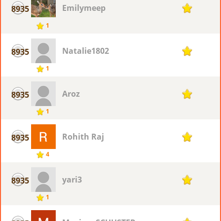
Emilymeep
8935
1
1
Natalie1802
8935
1
1
Aroz
8935
1
1
Rohith Raj
8935
1
4
yari3
8935
1
1