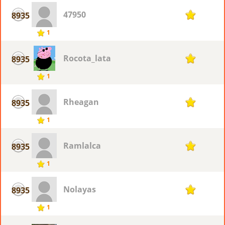
47950
8935
1
1
Rocota_lata
8935
1
1
Rheagan
8935
1
1
Ramlalca
8935
1
1
Nolayas
8935
1
1