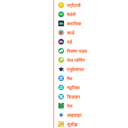
स्ट्रैटजी
मेमोरी
क्लासिक
कार्ड
वर्ड
पिक्चर पज़ल
रोल प्ले‍यिंग
एजुकेशनल
मैथ
म्यूाजिक
डिज़ाइन
मेज़
आइसाइट
सुडोकू