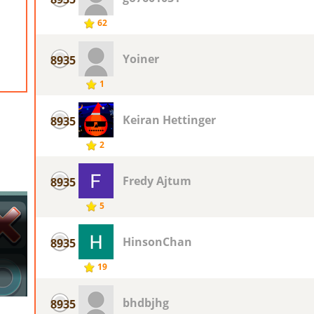
62
Yoiner
8935
1
Keiran Hettinger
8935
2
Fredy Ajtum
8935
5
HinsonChan
8935
19
bhdbjhg
8935