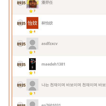
潘羿任
8935
7
林怡妏
8935
4
asdfzxcv
8935
1
maedeh1381
8935
1
나는 천재이며 바보이며 천재이며 바
8935
1
go7601031
8935