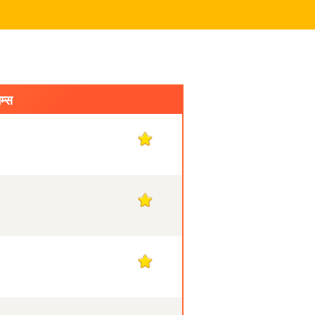
ेम्स
1
1
1