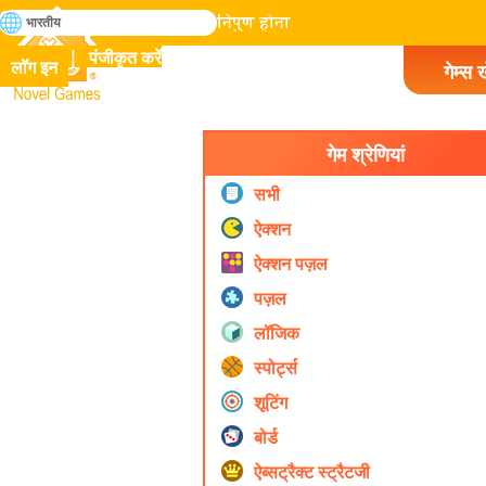
खोजे
भारतीय
मानव इतिहास में सभी गेम में निपुण होना
पंजीकृत करें
लॉग इन
गेम्स ख
Novel Games
गेम श्रेणियां
सभी
ऐक्शन
ऐक्शन पज़ल
पज़ल
लॉजिक
स्पोर्ट्स
शूटिंग
बोर्ड
ऐब्सट्रैक्ट स्ट्रैटजी