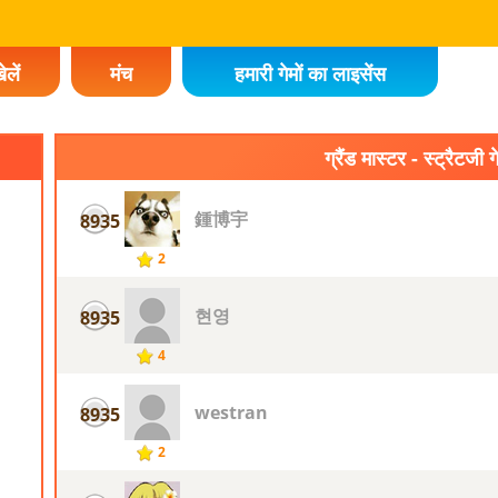
ेलें
मंच
हमारी गेमों का लाइसेंस
ग्रैंड मास्टर - स्ट्रैटजी ग
鍾博宇
8935
2
현영
8935
4
westran
8935
2