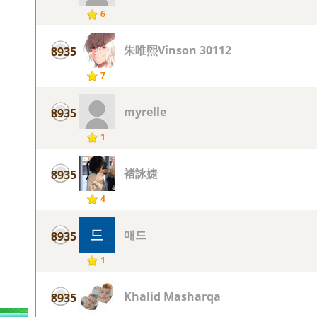
6
朱唯熙Vinson 30112
8935
7
myrelle
8935
1
褚詠婕
8935
4
매드
8935
1
Khalid Masharqa
8935