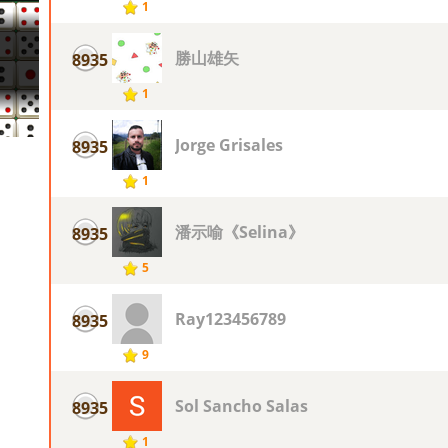
1
勝山雄矢
8935
1
Jorge Grisales
8935
1
潘示喻《Selina》
8935
5
Ray123456789
8935
9
Sol Sancho Salas
8935
1