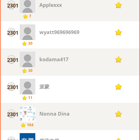
Applexxx
2301
7
7
wyatt969696969
2301
7
30
kodama417
2301
7
30
派蒙
2301
7
11
Nonna Dina
2301
7
104