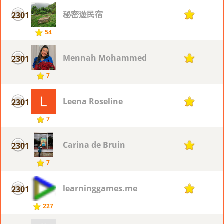
秘密遊民宿
2301
7
54
Mennah Mohammed
2301
7
7
Leena Roseline
2301
7
7
Carina de Bruin
2301
7
7
learninggames.me
2301
7
227