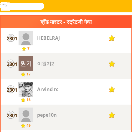
खोजे
मेनू
Novel
लॉग
Games
इन
ग्रैंड मास्टर - स्ट्रैटजी गेम्स
HEBELRAJ
2301
7
7
이원기2
2301
7
17
Arvind rc
2301
7
16
pepe10n
2301
7
49