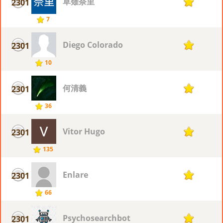
草薙奈里
2301
7
7
Diego Colorado
2301
7
10
何清義
2301
7
36
Vitor Hugo
2301
7
135
Enlare
2301
7
66
Psychosearchbot
2301
7