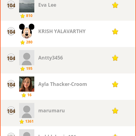
Eva Lee
104
11
810
KRISH YALAVARTHY
104
11
280
Antty3456
104
11
195
Ayla Thacker-Croom
104
11
16
marumaru
104
11
1361