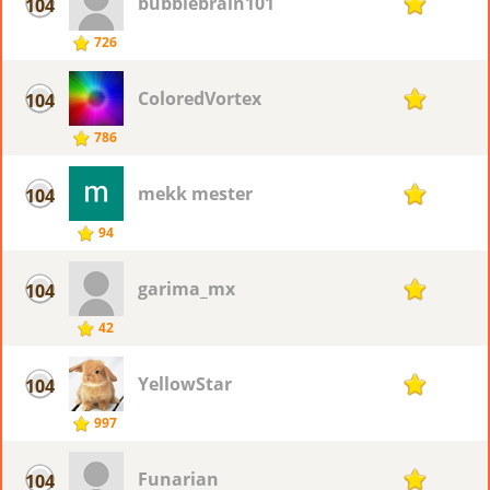
bubblebrain101
104
11
726
ColoredVortex
104
11
786
mekk mester
104
11
94
garima_mx
104
11
42
YellowStar
104
11
997
Funarian
104
11