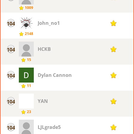
1009
John_no1
104
11
2148
HCKB
104
11
15
Dylan Cannon
104
11
11
YAN
104
11
23
LJLgrade5
104
11