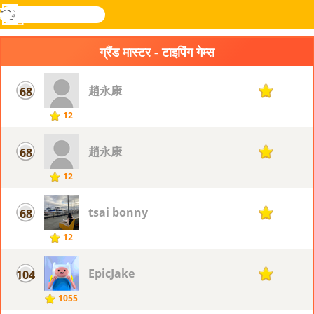
खोजे
मेनू
Novel
लॉग
Games
इन
ग्रैंड मास्टर - टाइपिंग गेम्स
趙永康
68
12
12
趙永康
68
12
12
tsai bonny
68
12
12
EpicJake
104
11
1055