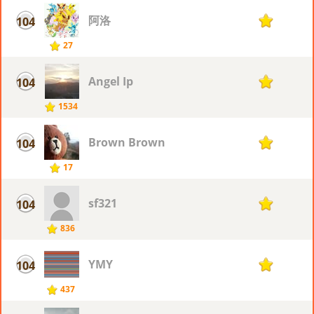
阿洛
104
11
27
Angel Ip
104
11
1534
Brown Brown
104
11
17
sf321
104
11
836
YMY
104
11
437