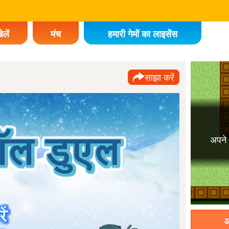
ेलें
मंच
हमारी गेमों का लाइसेंस
साझा करें
पूछना
दलने के
time ago.
ाइक करें
्फ से ढक
समाप्त हो
ह से ढक
्तर पर ले
आ