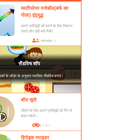
मल्टीप्लेयर स्नोबॉल(बर्फ का
गोला) द्वंद्वयुद्ध
अपने प्रतिद्वंद्वी को हराने के लिए निशाना
लगाएं और ठंडी बर्फ फेंकें!
खिलाड़ी ऑनलाइन: 1
बॉल सूमो
जीतने के लिए अपने प्रतिद्वंद्वी को रिंग से
बाहर धकेलें।
संस्करण: 1.0.1
हिरोइक स्पाइडर