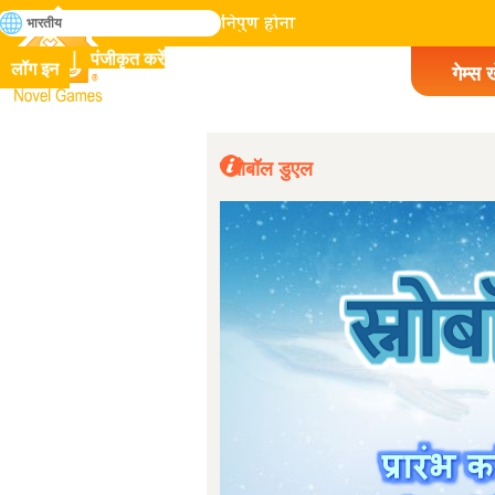
खोजे
भारतीय
मानव इतिहास में सभी गेम में निपुण होना
पंजीकृत करें
लॉग इन
गेम्स ख
Novel Games
स्नोबॉल डुएल
मुझे वास्तव में बहुत समय पहले 
(अनुवाद)
चाहिए था। पवनचक्की की गति/दिशा ब
भाग्य को जोड़ें!
2614
(मूल) I really should've asked a long 
Add LUCK changing windmill
speed/direction!
द्वारा AlexGordillo
ल
2024-04-26
"टैंकों में से एक पूरी तरह से बर
(अनुवाद)
जाने तक प्रक्रिया जारी रखें, फिर गेम 
जाएगी" लेकिन अगर बायां टैंक पूरी तर
2614
जाए तो गेम खत्म नहीं होगी! यह अगले स
जाता है। गीज़बॉल।