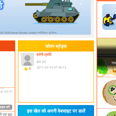
 of the
hen the
 end if
ves to
ाइक करें
 का
के साथ
फोरम थ्रेड्स
स खेल में
ों में से
वर्तनी त्रुटि
गेम्स
द्वारा VIC
 शूटिंग
2011-03-10 07:39:15
0
hit count
nt, rank
h star out
590
tar out of
ाइक करें
इस खेल को अपनी वेबसाइट पर डालें
में एक झूठ