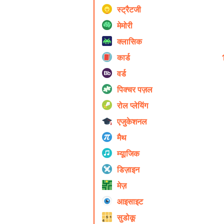
स्ट्रैटजी
मेमोरी
क्लासिक
कार्ड
वर्ड
पिक्चर पज़ल
रोल प्ले‍यिंग
एजुकेशनल
मैथ
म्यूाजिक
डिज़ाइन
मेज़
आइसाइट
सुडोकू