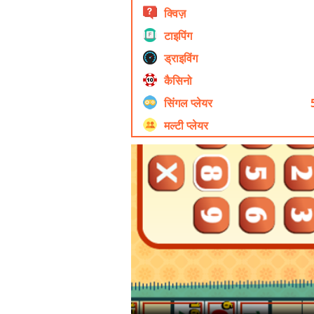
क्विज़
टाइपिंग
ड्राइविंग
कैसिनो
सिंगल प्लेयर
मल्टी प्लेयर