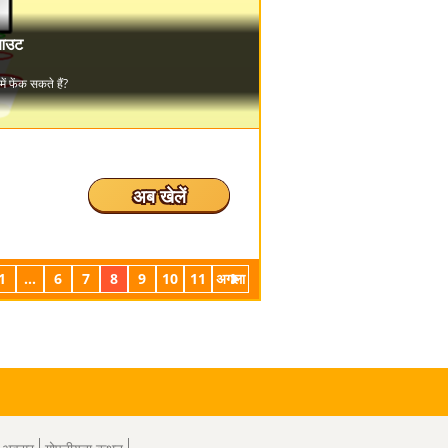
अब खेलें
1
...
6
7
8
9
10
11
अगला