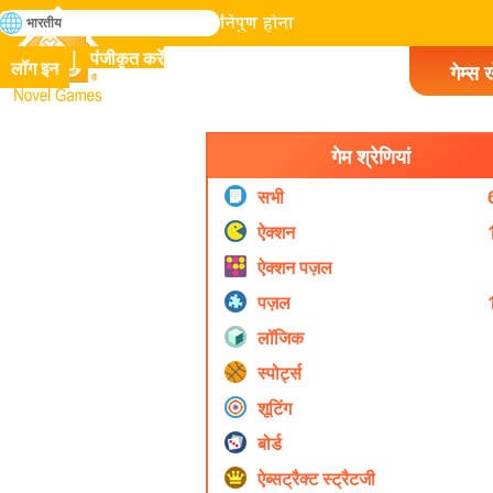
खोजे
भारतीय
मानव इतिहास में सभी गेम में निपुण होना
पंजीकृत करें
लॉग इन
गेम्स ख
Novel Games
गेम श्रेणियां
सभी
ऐक्शन
ऐक्शन पज़ल
पज़ल
लॉजिक
स्पोर्ट्स
शूटिंग
बोर्ड
ऐब्सट्रैक्ट स्ट्रैटजी