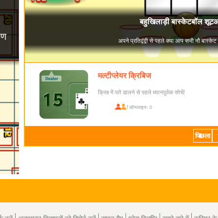
मल्टीप्लेयर क्रिबिज
क्रिब में पते डालने से पहले ध्यानपूर्वक सोचें!
खिलाड़ी ऑनलाइन: 0
पिछला