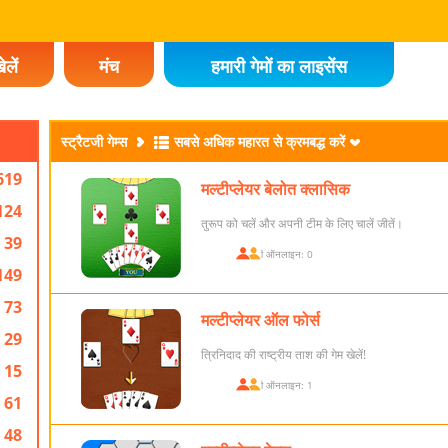
ेलें
मंच
हमारी गेमों का लाइसेंस
स्ट्रैटजी गेम्स
सबसे अधिक महारत से क्रमबद्ध करें
619
मल्टीप्लेयर बेलोत क्लासिक
124
तुरूप को चलें और अपनी टीम के लिए चालें जीतें।
39
खिलाड़ी ऑनलाइन: 0
149
73
मल्टीप्लेयर ऑल फोर्स
29
त्रिनिदाद की राष्ट्रीय ताश की गेम खेलें!
15
खिलाड़ी ऑनलाइन: 1
61
48