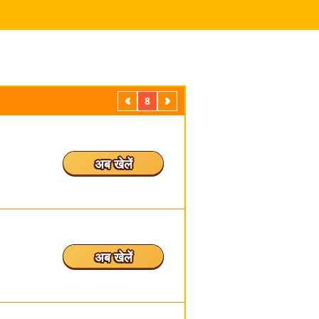
पिछला
8
अगला
अब खेलें
अब खेलें