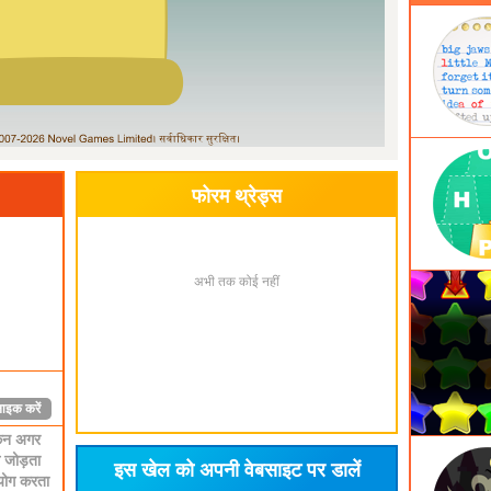
क करें
2
े बहुत
RE SO
क करें
1
ोबाइल पर
फोरम थ्रेड्स
 उपयोग
जा सकता।
, और यह
ा।
अभी तक कोई नहीं
ee if
. This
bile
 game
ाइक करें
िन अगर
 जोड़ता
इस खेल को अपनी वेबसाइट पर डालें
पयोग करता