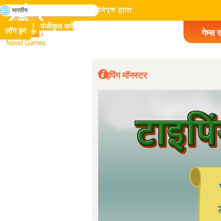
खोजे
भारतीय
मानव इतिहास में सभी गेम में निपुण होना
पंजीकृत करें
लॉग इन
गेम्स ख
Novel Games
टाइपिंग मॉनस्टर
अच्छा
(अनुवाद)
(मूल) good
9
द्वारा sean