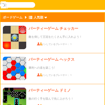
検
索
メ
Novel
ログ
ニ
Games
イン
ボードゲーム
人気順
ュ
ー
パーティーゲーム チェッカー
敵を倒して王冠をたくさん手に入れよう！
ログオンしているプレーヤー： 1
パーティーゲーム ヘックス
勝利への道を築こう!
ログオンしているプレーヤー： 1
パーティーゲーム ドミノ
敵の行く手を阻んで先に上がろう！