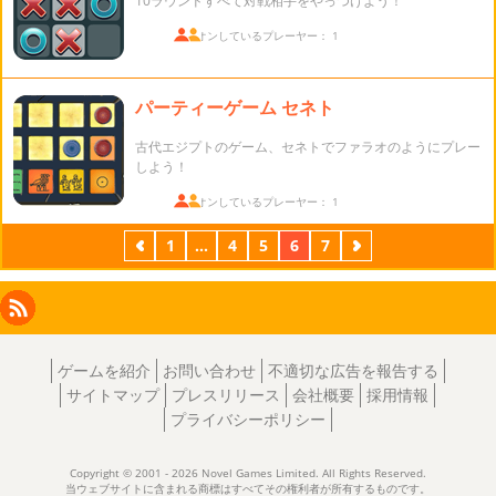
10ラウンドすべて対戦相手をやっつけよう！
ログオンしているプレーヤー： 1
パーティーゲーム セネト
古代エジプトのゲーム、セネトでファラオのようにプレー
しよう！
ログオンしているプレーヤー： 1
前
1
...
4
5
6
7
次
Facebook
Instagram
X
RSS
LinkedIn
ゲームを紹介
お問い合わせ
不適切な広告を報告する
サイトマップ
プレスリリース
会社概要
採用情報
プライバシーポリシー
Copyright © 2001 - 2026 Novel Games Limited. All Rights Reserved.
当ウェブサイトに含まれる商標はすべてその権利者が所有するものです。