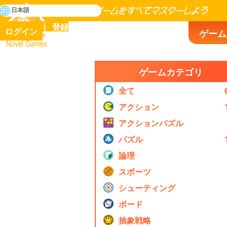
検
日本語
索
人類の歴史に存在するゲームをすべてマスターしよう
登録
ログイン
ゲーム
Novel Games
ゲームカテゴリ
全て
アクション
アクションパズル
パズル
論理
スポーツ
シューティング
ボード
抽象戦略