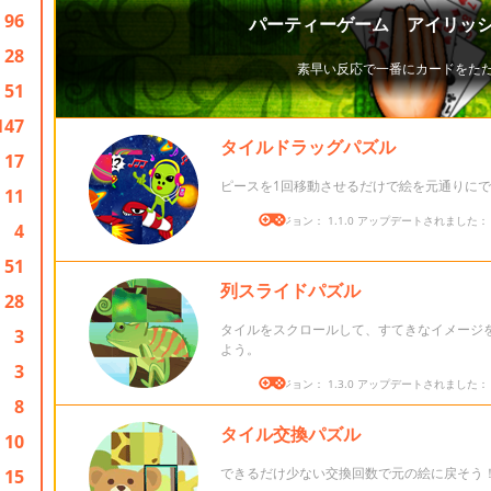
96
28
51
147
タイルドラッグパズル
17
ピースを1回移動させるだけで絵を元通りにで
11
バージョン： 1.1.0 アップデートされました： 20
4
51
列スライドパズル
28
タイルをスクロールして、すてきなイメージ
3
よう。
3
バージョン： 1.3.0 アップデートされました： 20
8
タイル交換パズル
10
できるだけ少ない交換回数で元の絵に戻そう
15