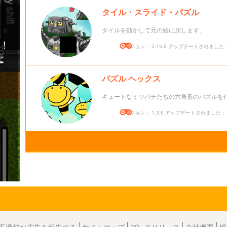
タイル・スライド・パズル
タイルを動かして元の絵に戻します。
バージョン： 2.15.6 アップデートされました： 2
パズル ヘックス
キュートなミツバチたちの六角形のパズルを
バージョン： 1.3.6 アップデートされました： 20