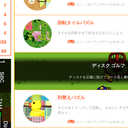
7
バージョン： 1.4.0 アップデートされました： 20
4
回転タイルパズル
6
4
タイルを回転させて絵を元どおりにしよう。
550
バージョン： 1.0.1 アップデートされました： 20
69
列替えパズル
タイルをドラッグして交換し、かわいい子ガ
戻そう！
バージョン： 1.5.0 アップデートされました： 20