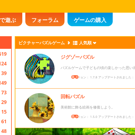
で遊ぶ
フォーラム
ゲームの購入
ピクチャーパズルゲーム
人気順
619
ジグゾーパズル
124
パズルゲームで子どもの頃の楽しかった思い
39
バージョン： 1.7.8 アップデートされました： 20
149
73
回転パズル
29
美術館に飾る絵画を修復しよう。
15
バージョン： 1.5.0 アップデートされました： 20
61
48