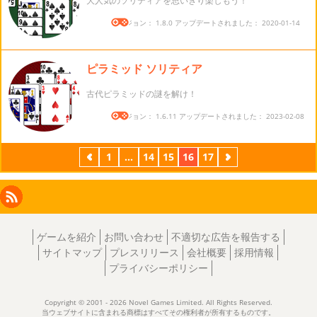
大人気のソリティアを思いきり楽しもう！
バージョン： 1.8.0 アップデートされました： 2020-01-14
ピラミッド ソリティア
古代ピラミッドの謎を解け！
バージョン： 1.6.11 アップデートされました： 2023-02-08
前
1
...
14
15
16
17
次
Facebook
Instagram
X
RSS
LinkedIn
ゲームを紹介
お問い合わせ
不適切な広告を報告する
サイトマップ
プレスリリース
会社概要
採用情報
プライバシーポリシー
Copyright © 2001 - 2026 Novel Games Limited. All Rights Reserved.
当ウェブサイトに含まれる商標はすべてその権利者が所有するものです。