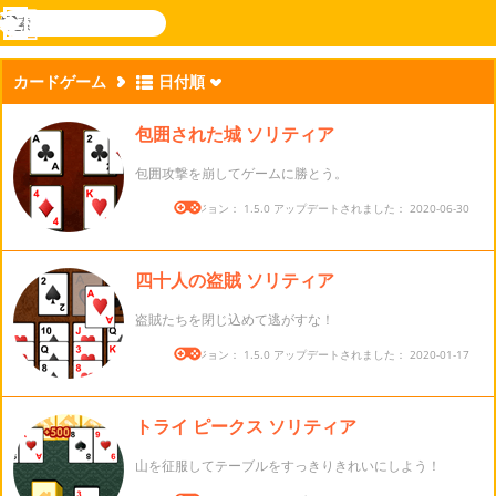
検
索
メ
Novel
ログ
ニ
Games
イン
カードゲーム
日付順
ュ
ー
包囲された城 ソリティア
包囲攻撃を崩してゲームに勝とう。
バージョン： 1.5.0 アップデートされました： 2020-06-30
四十人の盗賊 ソリティア
盗賊たちを閉じ込めて逃がすな！
バージョン： 1.5.0 アップデートされました： 2020-01-17
トライ ピークス ソリティア
山を征服してテーブルをすっきりきれいにしよう！