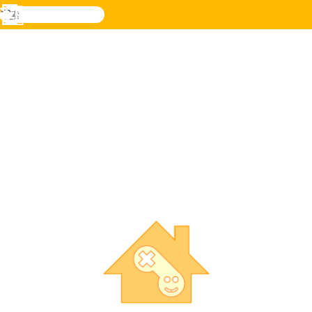
検
索
メ
Novel
ログ
ニ
Games
イン
ュ
ー