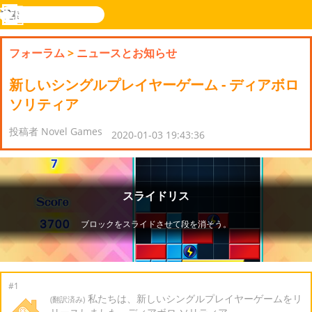
検
索
メ
Novel
ログ
ニ
Games
イン
フォーラム
>
ニュースとお知らせ
ュ
ー
新しいシングルプレイヤーゲーム - ディアボロ
ソリティア
投稿者 Novel Games
2020-01-03 19:43:36
#1
私たちは、新しいシングルプレイヤーゲームをリ
(翻訳済み)