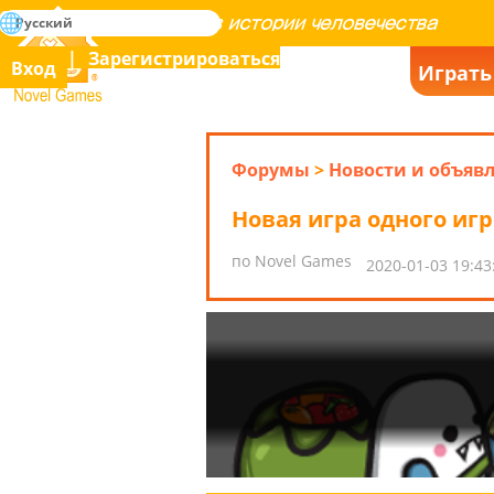
поиск
Русский
Освоение всех игр в истории человечества
Зарегистрироваться
Вход
Играть
Novel Games
Форумы
>
Новости и объяв
Новая игра одного игр
по Novel Games
2020-01-03 19:43