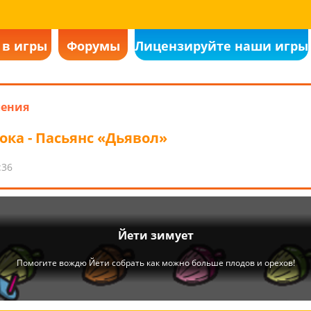
 в игры
Форумы
Лицензируйте наши игры
ления
ока - Пасьянс «Дьявол»
:36