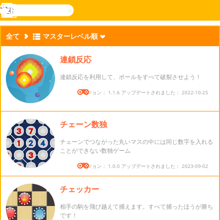
検
索
メ
Novel
ログ
ニ
Games
イン
全て
マスターレベル順
ュ
ー
連鎖反応
連鎖反応を利用して、ボールをすべて破裂させよう！
バージョン： 1.1.6 アップデートされました： 2022-10-25
チェーン数独
チェーンでつながった丸いマスの中には同じ数字を入れる
ことができない数独ゲーム
バージョン： 1.0.0 アップデートされました： 2023-09-02
チェッカー
相手の駒を飛び越えて捕えます。すべて捕ったほうが勝ち
です！