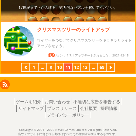
クリスマスツリーのライトアップ
ワイヤーをつなげてクリスマスツリーをキラキラとライト
アップさせよう。
バージョン： 1.7.1 アップデートされました： 2021-12-15
前
1
...
9
10
11
12
13
...
69
次
Facebook
Instagram
X
RSS
LinkedIn
ゲームを紹介
お問い合わせ
不適切な広告を報告する
サイトマップ
プレスリリース
会社概要
採用情報
プライバシーポリシー
Copyright © 2001 - 2026 Novel Games Limited. All Rights Reserved.
当ウェブサイトに含まれる商標はすべてその権利者が所有するものです。