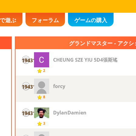
で遊ぶ
フォーラム
ゲームの購入
グランドマスター - アク
CHEUNG SZE YIU 5D4張斯瑤
19431
2
forcy
19431
8
DylanDamien
19431
3