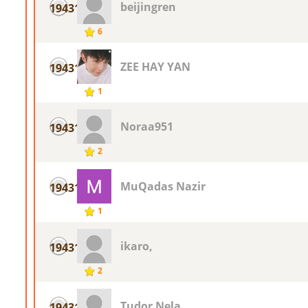
beijingren
19431
6
ZEE HAY YAN
19431
1
Noraa951
19431
2
MuQadas Nazir
19431
1
ikaro,
19431
2
Tudor Nela
19431