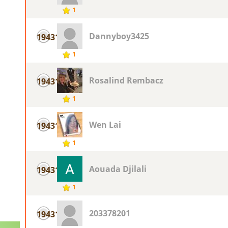
1
Dannyboy3425
19431
1
Rosalind Rembacz
19431
1
Wen Lai
19431
1
Aouada Djilali
19431
1
203378201
19431