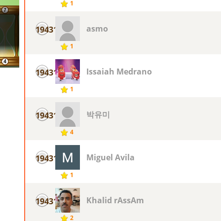
1
asmo
19431
1
Issaiah Medrano
19431
1
박유미
19431
4
Miguel Avila
19431
1
Khalid rAssAm
19431
2