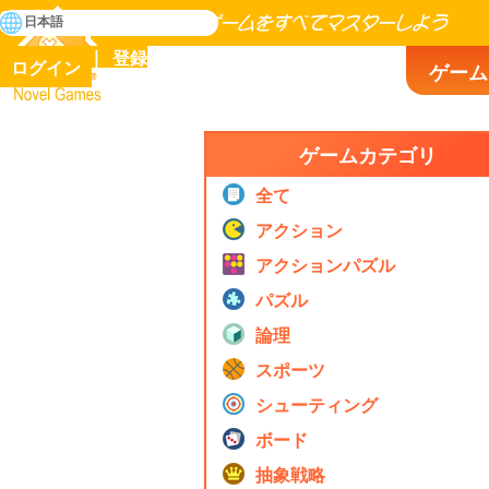
検
日本語
索
人類の歴史に存在するゲームをすべてマスターしよう
登録
ログイン
ゲーム
Novel Games
ゲームカテゴリ
全て
アクション
アクションパズル
パズル
論理
スポーツ
シューティング
ボード
抽象戦略