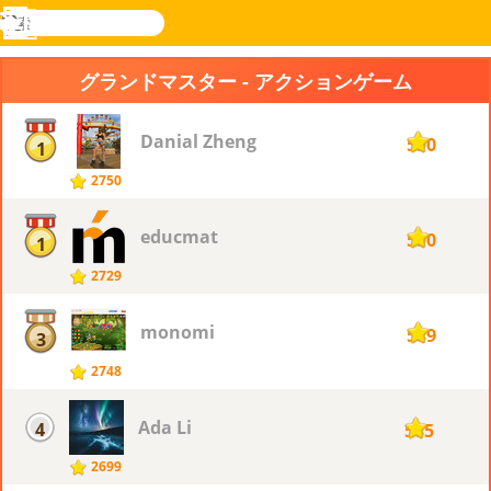
検
索
メ
Novel
ログ
ニ
Games
イン
グランドマスター - アクションゲーム
ュ
ー
Danial Zheng
590
1
2750
educmat
590
1
2729
monomi
589
3
2748
Ada Li
4
585
2699