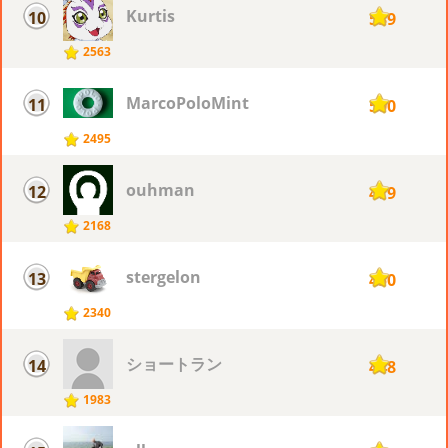
Kurtis
10
539
2563
MarcoPoloMint
11
500
2495
ouhman
12
479
2168
stergelon
13
450
2340
ショートラン
14
448
1983