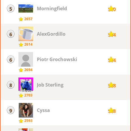
Morningfield
5
570
2657
AlexGordillo
6
564
2614
Piotr ​Grochowski
6
564
2694
Job Sterling
8
558
2703
Cyssa
9
548
2593