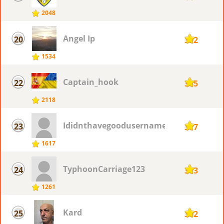
2048
Angel Ip
20
392
1534
Captain_hook
22
385
2118
Ididnthavegoodusername
23
377
1617
TyphoonCarriage123
24
373
1261
Kard
25
362