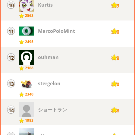
Kurtis
10
539
2563
MarcoPoloMint
11
500
2495
ouhman
12
479
2168
stergelon
13
450
2340
ショートラン
14
448
1983