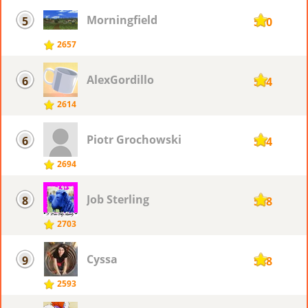
Morningfield
5
570
2657
AlexGordillo
6
564
2614
Piotr ​Grochowski
6
564
2694
Job Sterling
8
558
2703
Cyssa
9
548
2593