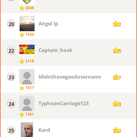
2048
Angel Ip
20
392
1534
Captain_hook
22
385
2118
Ididnthavegoodusername
23
377
1617
TyphoonCarriage123
24
373
1261
Kard
25
362