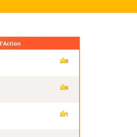
d'Action
268
266
261