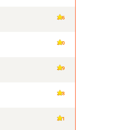
246
240
239
238
231