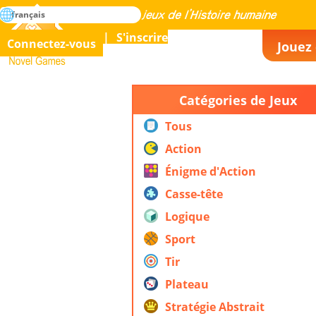
rechercher
français
La maîtrise de tous les jeux de l’histoire humaine
S'inscrire
Connectez-vous
Jouez 
Novel Games
Catégories de Jeux
Tous
Action
Énigme d'Action
Casse-tête
Logique
Sport
Tir
Plateau
Stratégie Abstrait