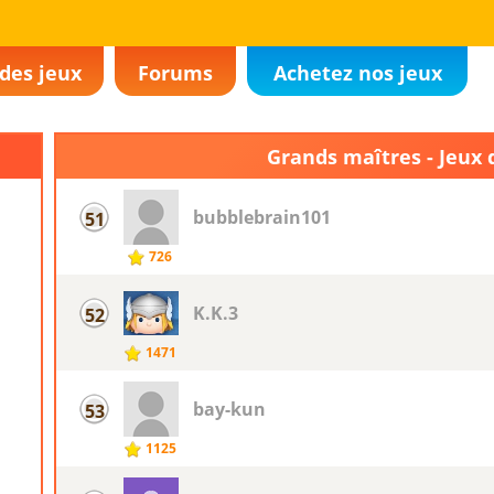
des jeux
Forums
Achetez nos jeux
Grands maîtres - Jeux 
bubblebrain101
51
726
K.K.3
52
1471
bay-kun
53
1125