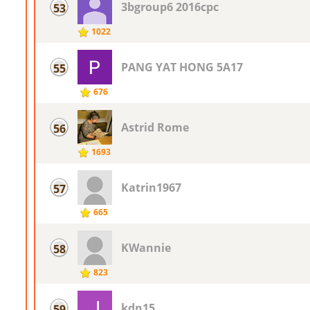
3bgroup6 2016cpc
53
1022
PANG YAT HONG 5A17
55
676
Astrid Rome
56
1693
Katrin1967
57
665
KWannie
58
823
kdn15
59