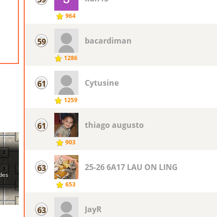
964
bacardiman
59
1286
Cytusine
61
1259
thiago augusto
61
903
25-26 6A17 LAU ON LING
63
653
JayR
63