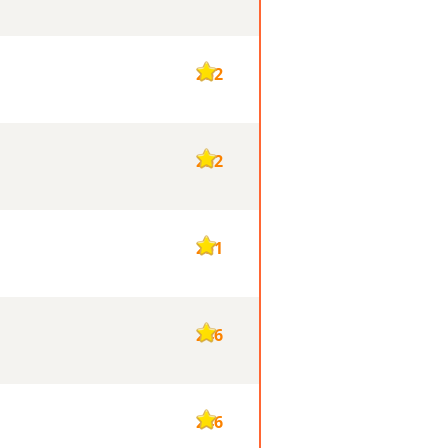
252
252
251
246
246