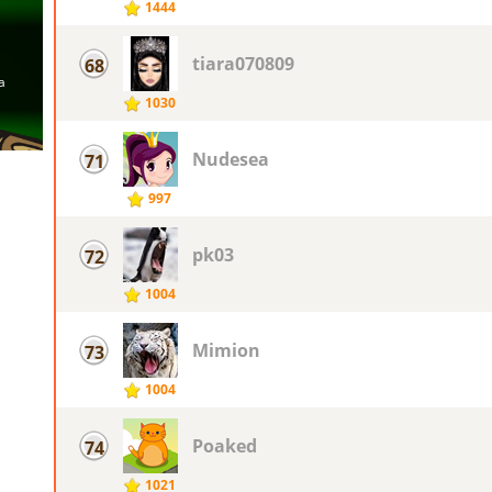
1444
tiara070809
68
1030
Nudesea
71
997
pk03
72
1004
Mimion
73
1004
Poaked
74
1021