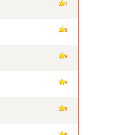
261
260
259
258
256
255