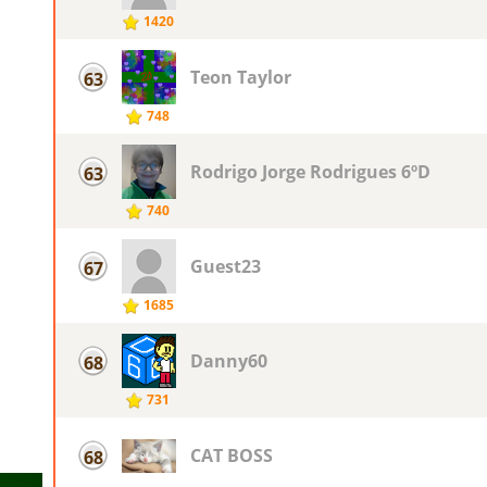
1420
Teon Taylor
63
748
Rodrigo Jorge Rodrigues 6ºD
63
740
Guest23
67
1685
Danny60
68
731
CAT BOSS
68