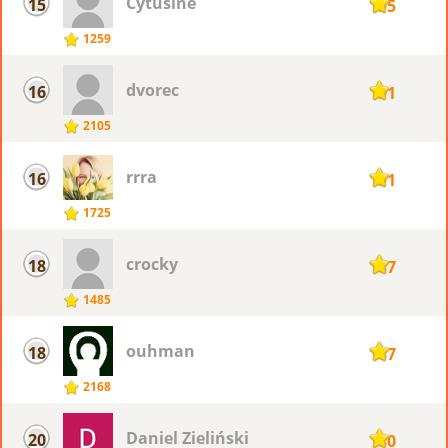
Cytusine
15
195
1259
dvorec
16
191
2105
rrra
16
191
1725
crocky
18
187
1485
ouhman
18
187
2168
Daniel Zieliński
20
180