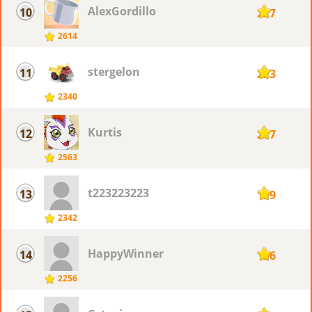
AlexGordillo
10
227
2614
stergelon
11
223
2340
Kurtis
12
217
2563
t223223223
13
199
2342
HappyWinner
14
196
2256