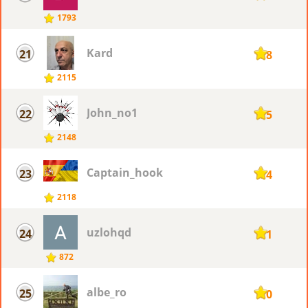
1793
Kard
21
178
2115
John_no1
22
175
2148
Captain_hook
23
174
2118
uzlohqd
24
171
872
albe_ro
25
170