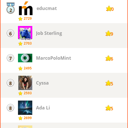
educmat
240
2
2729
Job Sterling
6
239
2703
MarcoPoloMint
7
236
2495
Cyssa
8
235
2593
Ada Li
8
235
2699