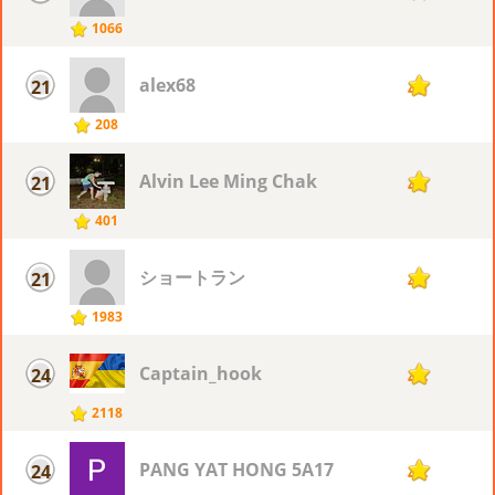
1066
alex68
21
45
208
Alvin Lee Ming Chak
21
45
401
ショートラン
21
45
1983
Captain_hook
24
44
2118
PANG YAT HONG 5A17
24
44