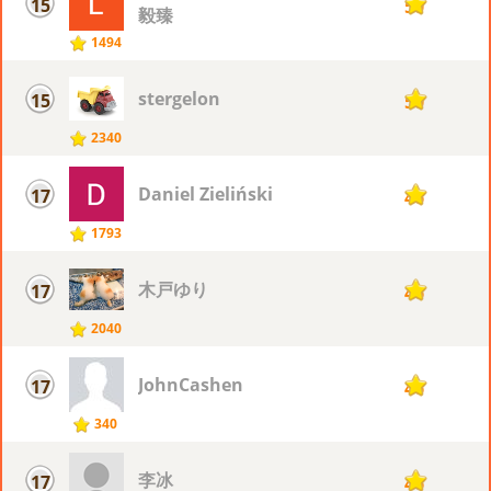
15
50
毅臻
1494
stergelon
15
50
2340
Daniel Zieliński
17
46
1793
木戸ゆり
17
46
2040
JohnCashen
17
46
340
李冰
17
46