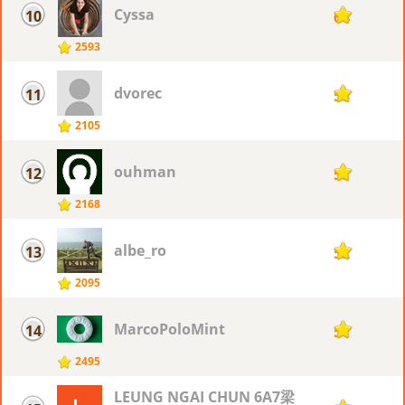
Cyssa
10
64
2593
dvorec
11
58
2105
ouhman
12
57
2168
albe_ro
13
52
2095
MarcoPoloMint
14
51
2495
LEUNG NGAI CHUN 6A7梁