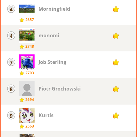
Morningfield
4
69
2657
monomi
4
69
2748
Job Sterling
7
68
2703
Piotr ​Grochowski
8
66
2694
Kurtis
9
65
2563