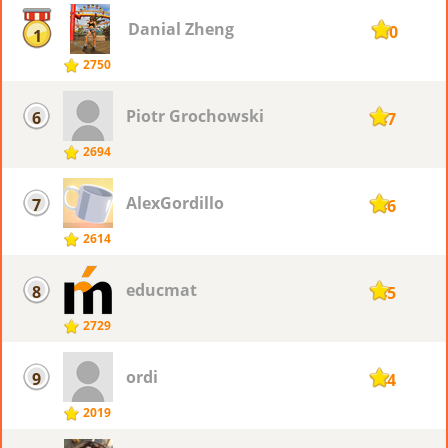
Danial Zheng
150
1
2750
Piotr ​Grochowski
6
147
2694
AlexGordillo
7
146
2614
educmat
8
145
2729
ordi
9
144
2019