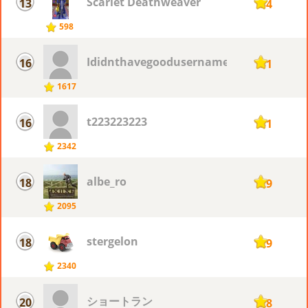
Scarlet Deathweaver
13
134
598
Ididnthavegoodusername
16
131
1617
t223223223
16
131
2342
albe_ro
18
129
2095
stergelon
18
129
2340
ショートラン
20
128