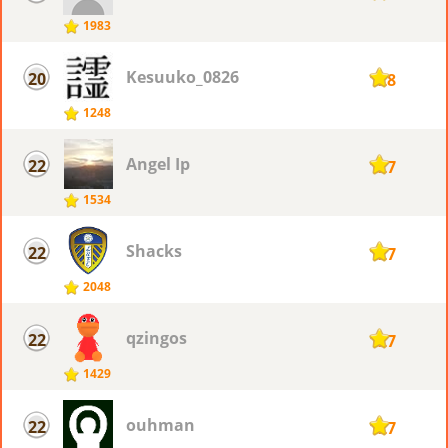
1983
Kesuuko_0826
20
128
1248
Angel Ip
22
127
1534
Shacks
22
127
2048
qzingos
22
127
1429
ouhman
22
127