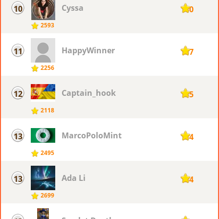
Cyssa
10
140
2593
HappyWinner
11
137
2256
Captain_hook
12
135
2118
MarcoPoloMint
13
134
2495
Ada Li
13
134
2699