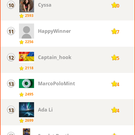
Cyssa
10
140
2593
HappyWinner
11
137
2256
Captain_hook
12
135
2118
MarcoPoloMint
13
134
2495
Ada Li
13
134
2699