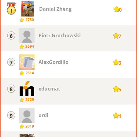
Danial Zheng
150
1
2750
Piotr ​Grochowski
6
147
2694
AlexGordillo
7
146
2614
educmat
8
145
2729
ordi
9
144
2019