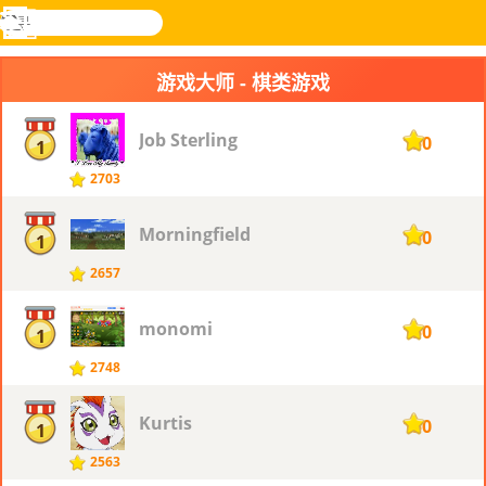
搜
寻
功
乐和游
登入
能
戏
游戏大师 - 棋类游戏
表
Job Sterling
150
1
2703
Morningfield
150
1
2657
monomi
150
1
2748
Kurtis
150
1
2563