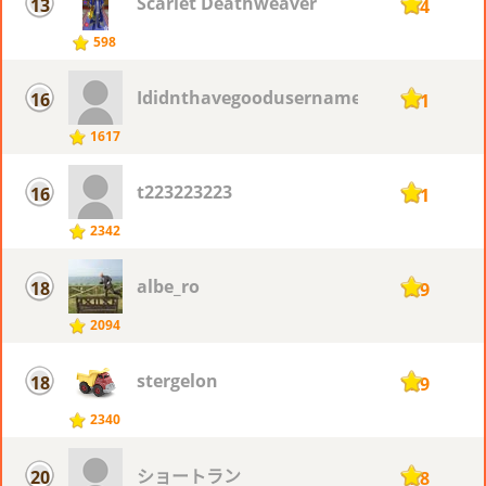
Scarlet Deathweaver
13
134
598
Ididnthavegoodusername
16
131
1617
t223223223
16
131
2342
albe_ro
18
129
2094
stergelon
18
129
2340
ショートラン
20
128