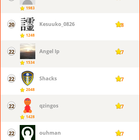
1983
Kesuuko_0826
20
128
1248
Angel Ip
22
127
1534
Shacks
22
127
2048
qzingos
22
127
1428
ouhman
22
127