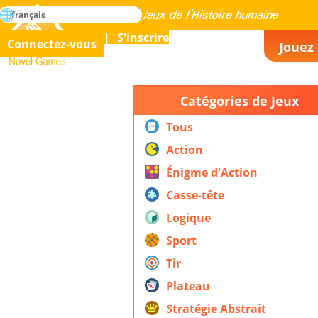
rechercher
français
La maîtrise de tous les jeux de l’histoire humaine
S'inscrire
Connectez-vous
Jouez 
Novel Games
Catégories de Jeux
Tous
Action
Énigme d'Action
Casse-tête
Logique
Sport
Tir
Plateau
Stratégie Abstrait