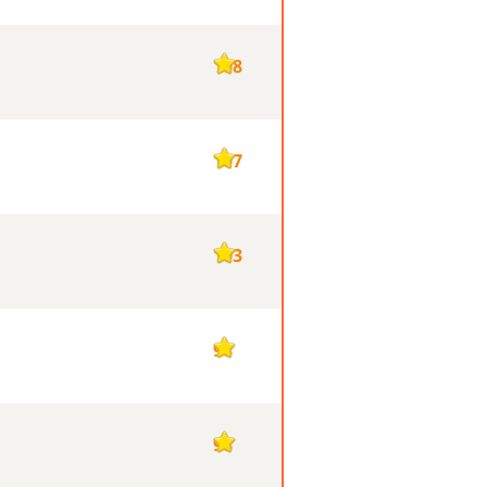
108
107
103
98
98