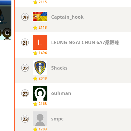
2115
Captain_hook
20
2118
LEUNG NGAI CHUN 6A7梁毅臻
21
1494
Shacks
22
2048
ouhman
23
2168
smpc
23
1703