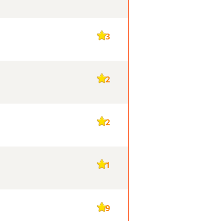
113
112
112
111
109