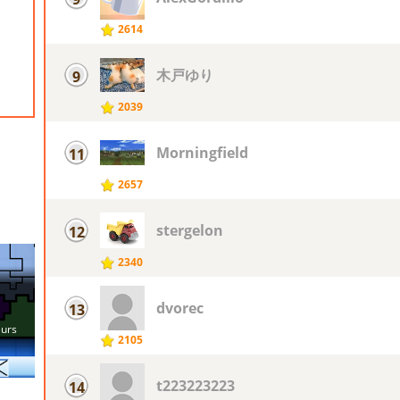
2614
木戸ゆり
9
2039
Morningfield
11
2657
stergelon
12
2340
dvorec
13
2105
t223223223
14