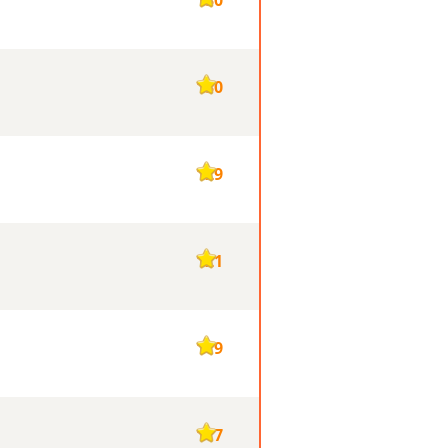
130
129
121
119
117