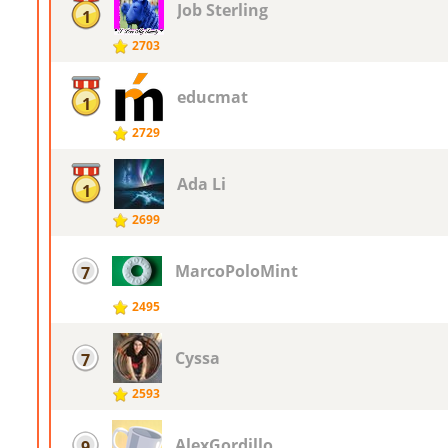
Job Sterling
1
2703
educmat
1
2729
Ada Li
1
2699
MarcoPoloMint
7
2495
Cyssa
7
2593
AlexGordillo
9