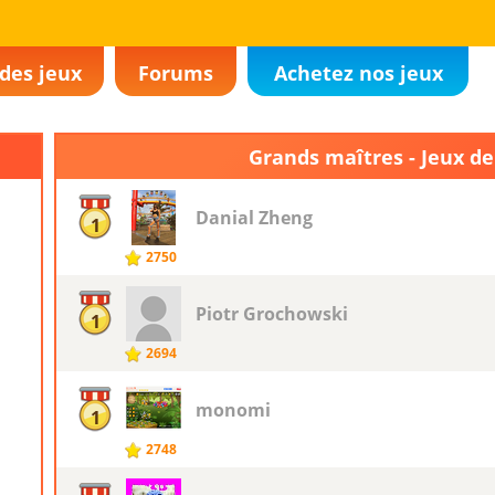
des jeux
Forums
Achetez nos jeux
Grands maîtres - Jeux d
Danial Zheng
1
2750
Piotr ​Grochowski
1
2694
monomi
1
2748