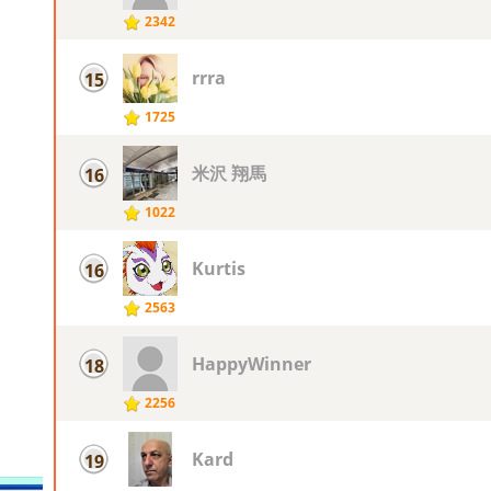
2342
rrra
15
1725
米沢 翔馬
16
1022
Kurtis
16
2563
HappyWinner
18
2256
Kard
19