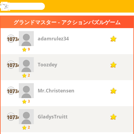
検
索
メ
Novel
ログ
ニ
Games
イン
グランドマスター - アクションパズルゲーム
ュ
ー
adamrulez34
10734
2
9
Toozdey
10734
2
2
Mr.Christensen
10734
2
3
GladysTruitt
10734
2
2