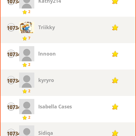
Kathy214
10734
2
2
Triikky
10734
2
7
lnnoon
10734
2
2
kyryro
10734
2
2
Isabella Cases
10734
2
2
Sidiqa
10734
2