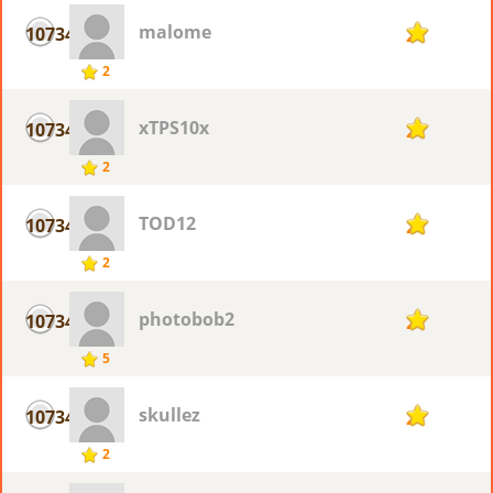
malome
10734
2
2
xTPS10x
10734
2
2
TOD12
10734
2
2
photobob2
10734
2
5
skullez
10734
2
2