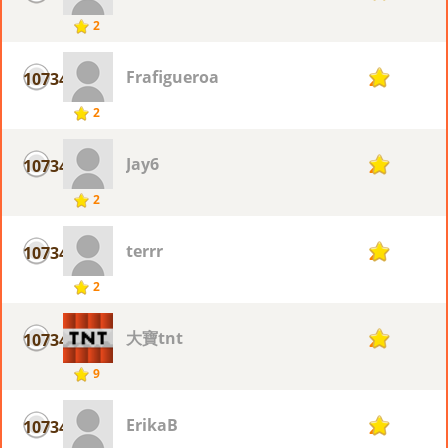
2
Frafigueroa
10734
2
2
Jay6
10734
2
2
terrr
10734
2
2
大寶tnt
10734
2
9
ErikaB
10734
2