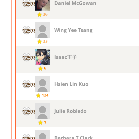
Daniel McGowan
12578
26
Wing Yee Tsang
12578
23
Isaac王子
12578
6
Hsien Lin Kuo
12578
124
Julie Robledo
12578
1
Barbara T Clark
12578