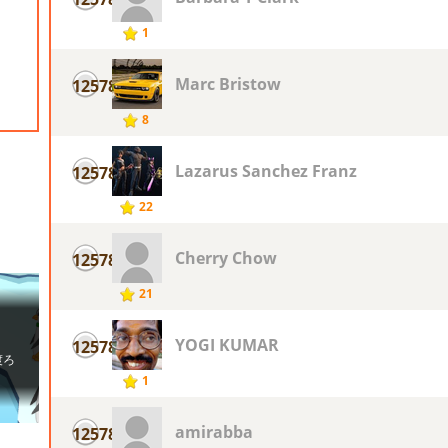
1
Marc Bristow
12578
8
Lazarus Sanchez Franz
12578
22
Cherry Chow
12578
21
YOGI KUMAR
12578
1
amirabba
12578