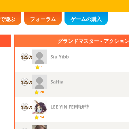
で遊ぶ
フォーラム
ゲームの購入
グランドマスター - アクショ
Siu Yibb
12578
1
Saffia
12578
20
LEE YIN FEI李姸菲
12578
14