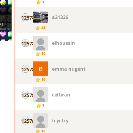
1
a21326
12578
41
elhoussin
12578
10
emma nugent
12578
16
celtiran
12578
1
tcyctcy
12578
18