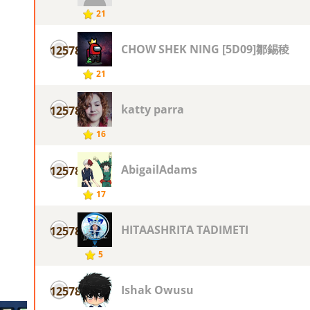
21
CHOW SHEK NING [5D09]鄒錫稜
12578
21
katty parra
12578
16
AbigailAdams
12578
17
HITAASHRITA TADIMETI
12578
5
Ishak Owusu
12578