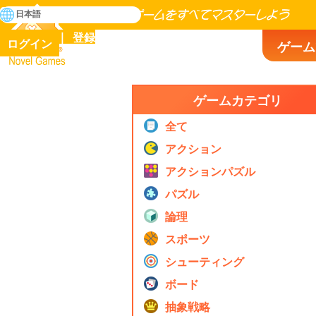
検
日本語
索
人類の歴史に存在するゲームをすべてマスターしよう
登録
ログイン
ゲーム
Novel Games
ゲームカテゴリ
全て
アクション
アクションパズル
パズル
論理
スポーツ
シューティング
ボード
抽象戦略