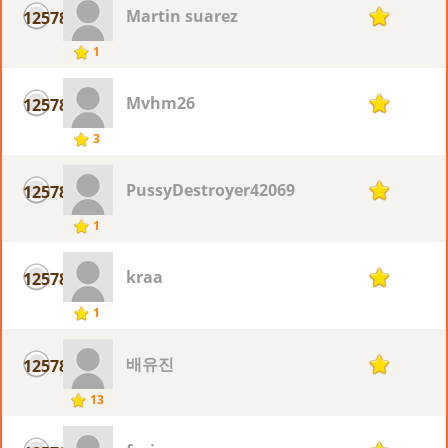
Martin suarez
12578
1
1
Mvhm26
12578
1
3
PussyDestroyer42069
12578
1
1
kraa
12578
1
1
배유진
12578
1
13