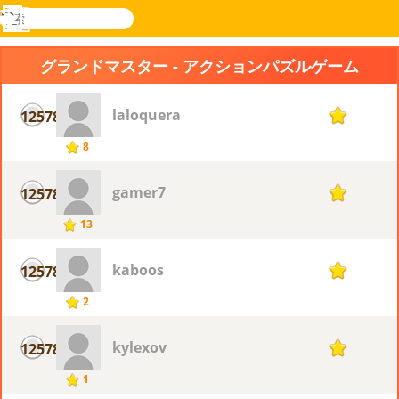
検
索
メ
Novel
ログ
ニ
Games
イン
グランドマスター - アクションパズルゲーム
ュ
ー
laloquera
12578
1
8
gamer7
12578
1
13
kaboos
12578
1
2
kylexov
12578
1
1