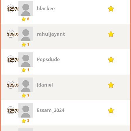
blackee
12578
1
6
rahuljayant
12578
1
1
Popsdude
12578
1
1
Jdaniel
12578
1
1
Essam_2024
12578
1
3