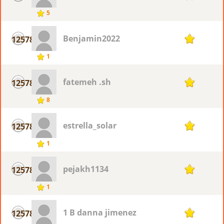
5
Benjamin2022
12578
1
1
fatemeh .sh
12578
1
8
estrella_solar
12578
1
1
pejakh1134
12578
1
1
1 B danna jimenez
12578
1