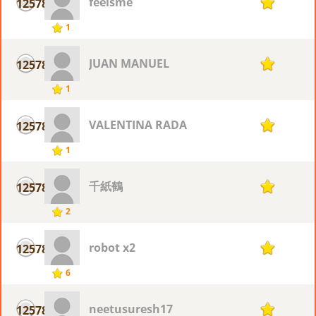
feeisme
12578
1
1
JUAN MANUEL
12578
1
1
VALENTINA RADA
12578
1
1
千紙鶴
12578
1
2
robot x2
12578
1
6
neetusuresh17
12578
1