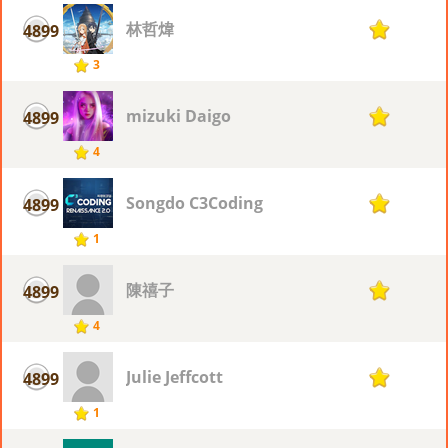
林哲煒
4899
1
3
mizuki Daigo
4899
1
4
Songdo C3Coding
4899
1
1
陳禧子
4899
1
4
Julie Jeffcott
4899
1
1