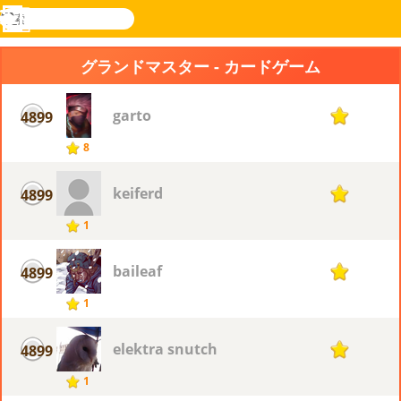
検
索
メ
Novel
ログ
ニ
Games
イン
グランドマスター - カードゲーム
ュ
ー
garto
4899
1
8
keiferd
4899
1
1
baileaf
4899
1
1
elektra snutch
4899
1
1