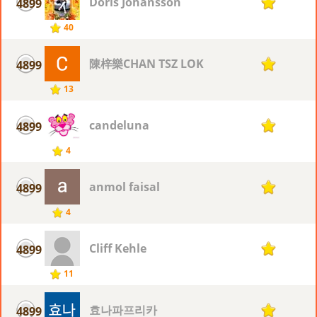
Doris Johansson
4899
1
40
陳梓樂CHAN TSZ LOK
4899
1
13
candeluna
4899
1
4
anmol faisal
4899
1
4
Cliff Kehle
4899
1
11
효나파프리카
4899
1