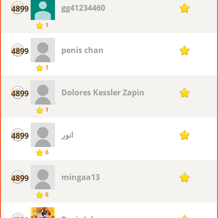
gg41234460
4899
1
1
penis chan
4899
1
1
Dolores Kessler Zapin
4899
1
1
انور
4899
1
6
mingaa13
4899
1
6