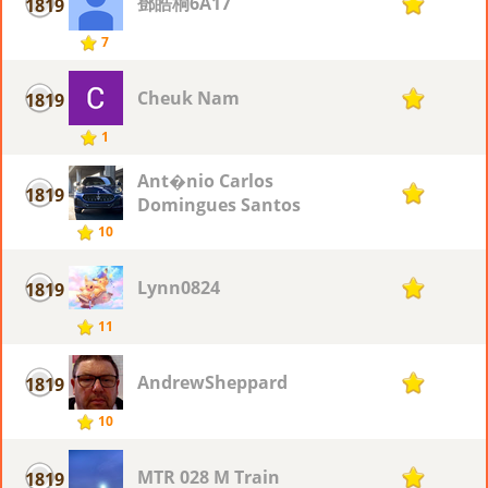
鄧皓桐6A17
1819
1
7
Cheuk Nam
1819
1
1
Ant�nio Carlos
1819
1
Domingues Santos
10
Lynn0824
1819
1
11
AndrewSheppard
1819
1
10
MTR 028 M Train
1819
1