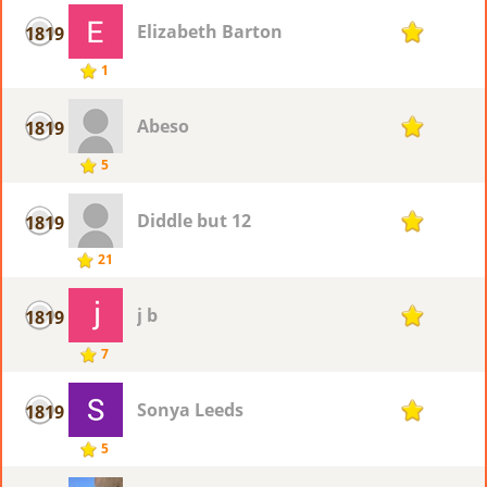
Elizabeth Barton
1819
1
1
Abeso
1819
1
5
Diddle but 12
1819
1
21
j b
1819
1
7
Sonya Leeds
1819
1
5