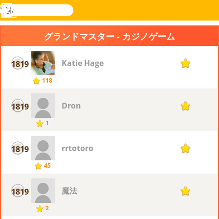
検
索
メ
Novel
ログ
ニ
Games
イン
グランドマスター - カジノゲーム
ュ
ー
Katie Hage
1819
1
118
Dron
1819
1
1
rrtotoro
1819
1
45
魔法
1819
1
2