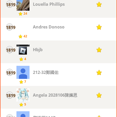
Louella Phillips
1819
1
24
Andres Donoso
1819
1
42
Hbjb
1819
1
4
212-32鄭國佑
1819
1
7
Angela 2028106陳姵恩
1819
1
5