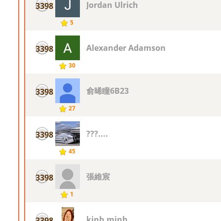
Jordan Ulrich
3398
5
Alexander Adamson
3398
30
俞晞瞳6B23
3398
27
???....
3398
45
張維宸
3398
1
kjnh mjnh
3398