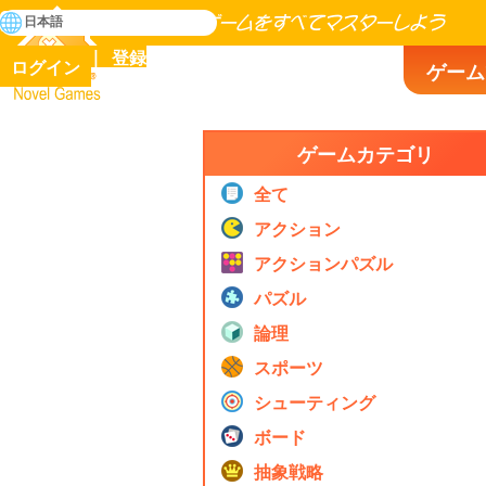
検
日本語
索
人類の歴史に存在するゲームをすべてマスターしよう
登録
ログイン
ゲーム
Novel Games
ゲームカテゴリ
全て
アクション
アクションパズル
パズル
論理
スポーツ
シューティング
ボード
抽象戦略