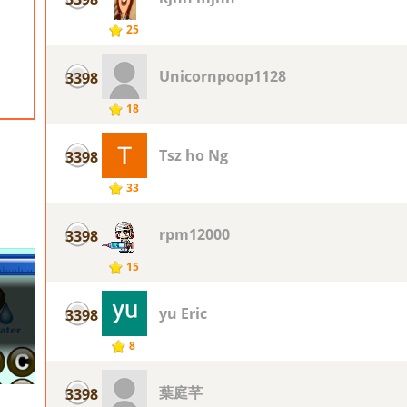
25
Unicornpoop1128
3398
18
Tsz ho Ng
3398
33
rpm12000
3398
15
yu Eric
3398
8
葉庭芊
3398