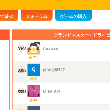
で遊ぶ
フォーラム
ゲームの購入
グランドマスター - ドライ
Anstian
3398
210
glong90527
3398
2
Lilas_974
3398
66