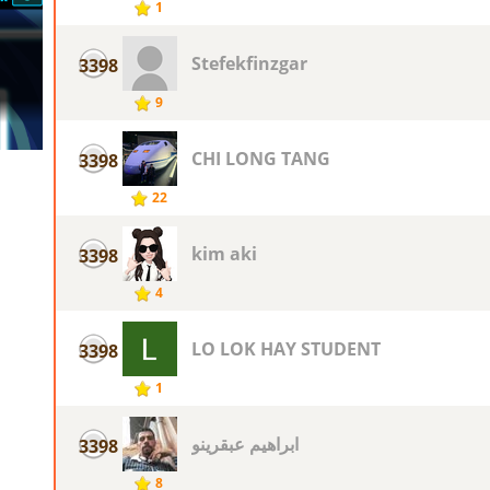
1
Stefekfinzgar
3398
9
CHI LONG TANG
3398
22
kim aki
3398
4
LO LOK HAY STUDENT
3398
1
ابراهيم عبقرينو
3398
8