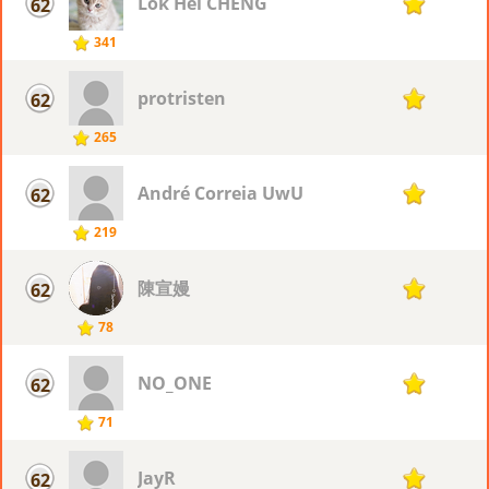
Lok Hei CHENG
62
17
341
protristen
62
17
265
André Correia UwU
62
17
219
陳宣嫚
62
17
78
NO_ONE
62
17
71
JayR
62
17