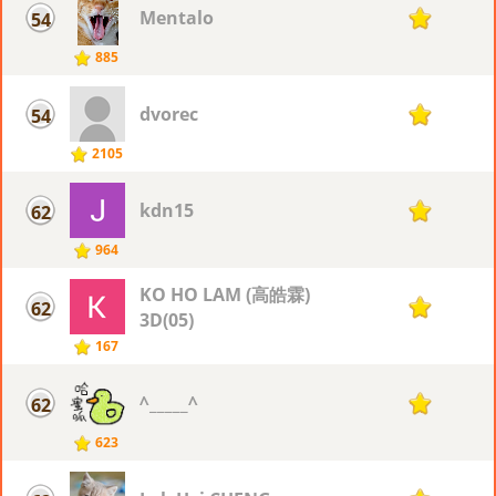
Mentalo
54
18
885
dvorec
54
18
2105
kdn15
62
17
964
KO HO LAM (高皓霖)
62
17
3D(05)
167
^_____^
62
17
623