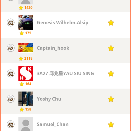
1420
Genesis Wilhelm-Alsip
62
17
175
Captain_hook
62
17
2118
3A27 邱兆星YAU SIU SING
62
17
164
Yoshy Chu
62
17
158
Samuel_Chan
62
17