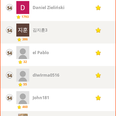
Daniel Zieliński
54
18
1793
김지훈3
54
18
386
el Pablo
54
18
32
dIwIrma0516
54
18
55
John181
54
18
460