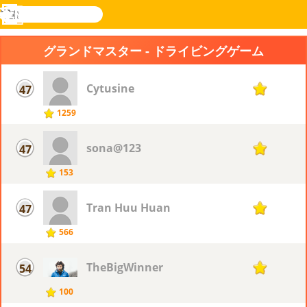
検
索
メ
Novel
ログ
ニ
Games
イン
グランドマスター - ドライビングゲーム
ュ
ー
Cytusine
47
19
1259
sona@123
47
19
153
Tran Huu Huan
47
19
566
TheBigWinner
54
18
100