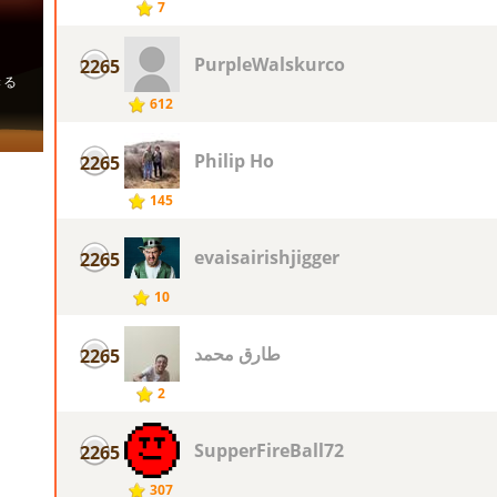
7
PurpleWalskurco
2265
612
Philip Ho
2265
145
evaisairishjigger
2265
10
طارق محمد
2265
2
SupperFireBall72
2265
307