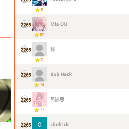
8
Mia OU
2265
57
好
2265
7
Bob Hack
2265
14
呂詠恩
2265
11
cindrick
2265