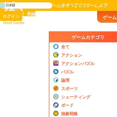
検
日本語
索
人類の歴史に存在するゲームをすべてマスターしよう
登録
ログイン
ゲーム
Novel Games
ゲームカテゴリ
全て
アクション
アクションパズル
パズル
論理
スポーツ
シューティング
ボード
抽象戦略