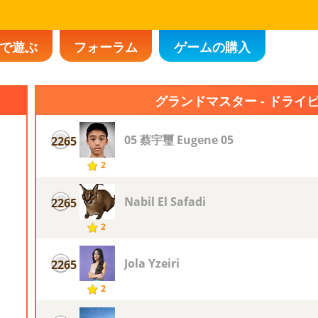
で遊ぶ
フォーラム
ゲームの購入
グランドマスター - ドライ
05 蔡宇璽 Eugene 05
2265
2
Nabil El Safadi
2265
2
Jola Yzeiri
2265
2